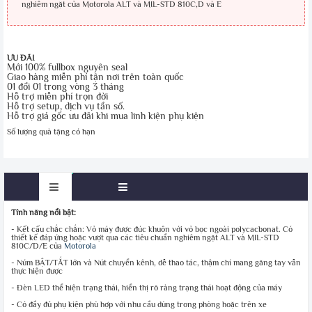
nghiêm ngặt của Motorola ALT và MIL-STD 810C,D và E
ƯU ĐÃI
Mới 100% fullbox nguyên seal
Giao hàng miễn phí tận nơi trên toàn quốc
01 đổi 01 trong vòng 3 tháng
Hỗ trợ miễn phí trọn đời
Hỗ trợ setup, dịch vụ tần số.
Hỗ trợ giá gốc ưu đãi khi mua linh kiện phụ kiện
Số lượng quà tặng có hạn
Tính năng nổi bật:
- Kết cấu chắc chắn: Vỏ máy được đúc khuôn với vỏ bọc ngoài polycacbonat. Có
thiết kế đáp ứng hoặc vượt qua các tiêu chuẩn nghiêm ngặt ALT và MIL-STD
810C/D/E của
Motorola
- Núm BẬT/TẮT lớn và Nút chuyển kênh, dễ thao tác, thậm chí mang găng tay vẫn
thực hiện được
- Đèn LED thể hiện trạng thái, hiển thị rõ ràng trạng thái hoạt động của máy
- Có đầy đủ phụ kiện phù hợp với nhu cầu dùng trong phòng hoặc trên xe