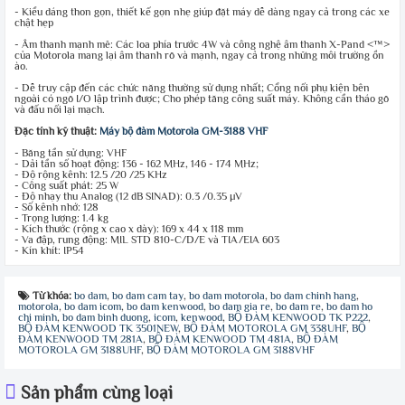
- Kiểu dáng thon gọn, thiết kế gọn nhẹ giúp đặt máy dễ dàng ngay cả trong các xe
chật hẹp
- Âm thanh mạnh mẽ: Các loa phía trước 4W và công nghệ âm thanh X-Pand <™>
của Motorola mang lại âm thanh rõ và mạnh, ngay cả trong những môi trường ồn
ào.
- Dễ truy cập đến các chức năng thường sử dụng nhất; Cổng nối phụ kiện bên
ngoài có ngõ I/O lập trình được; Cho phép tăng công suất máy. Không cần tháo gõ
và đấu nối lại mạch.
Đặc tính kỹ thuật:
Máy bộ đàm Motorola GM-3188 VHF
-
Băng tần sử dụng:
VHF
-
Dải tần số hoạt động:
136 - 162 MHz, 146 - 174 MHz;
-
Độ rộng kênh:
12.5 /20 /25 KHz
-
Công suất phát:
25 W
-
Độ nhạy thu Analog (12 dB SINAD):
0.3 /0.35 µV
-
Số kênh nhớ:
128
-
Trọng lượng:
1.4 kg
-
Kích thước
(rộng x cao x dày):
169 x 44 x 118 mm
-
Va đập, rung động:
MIL STD 810-C/D/E và TIA/EIA 603
-
Kín khít:
IP54
Từ khóa:
bo dam
,
bo dam cam tay
,
bo dam motorola
,
bo dam chinh hang
,
motorola
,
bo dam icom
,
bo dam kenwood
,
bo dam gia re
,
bo dam re
,
bo dam ho
chi minh
,
bo dam binh duong
,
icom
,
kenwood
,
BỘ ĐÀM KENWOOD TK P222
,
BỘ ĐÀM KENWOOD TK 3501NEW
,
BỘ ĐÀM MOTOROLA GM 338UHF
,
BỘ
ĐÀM KENWOOD TM 281A
,
BỘ ĐÀM KENWOOD TM 481A
,
BỘ ĐÀM
MOTOROLA GM 3188UHF
,
BỘ ĐÀM MOTOROLA GM 3188VHF
Sản phẩm cùng loại