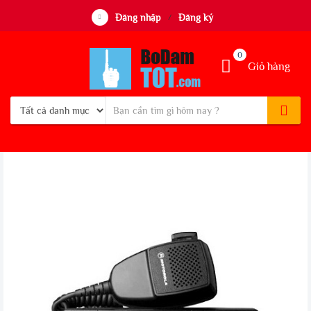
Đăng nhập
Đăng ký
/
0
Giỏ hàng