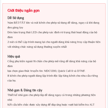
Giới thiệu ngắn gọn
Dễ Sử dụng
Núm BẬT/TẮT lớn và nút kênh cho phép sử dụng dễ dàng, ngay cả khi đang
đeo găng tay
Đèn báo trạng thái LED cho phép xác định rõ trạng thái hoạt động của bộ
đàm
2 nút có thể Lập trình mang lại cho người dùng khả năng truy cập thuận tiện
với những chức năng sử dụng thường xuyên nhất
Hiệu quả
Cổng phụ kiện ngoài 16 chân cho phép mở rộng dễ dàng khả năng của bộ
đàm
lựa chọn giao thức truyền tin: MDC1200, Quick Call II và DTMF.
8 kênh cho phép người dùng lập trình độc lập từng kênh cho nhu cầu riêng
của họ.
Nhỏ gọn & Đáng tin cậy
Thiết kế nhỏ gọn cho phép lắp dễ dàng ngay cả trong những phương tiện
nhỏ
Kết cấu bền chắc được xây dựng để đáp ứng hoặc vượt bài kiểm tra ALT