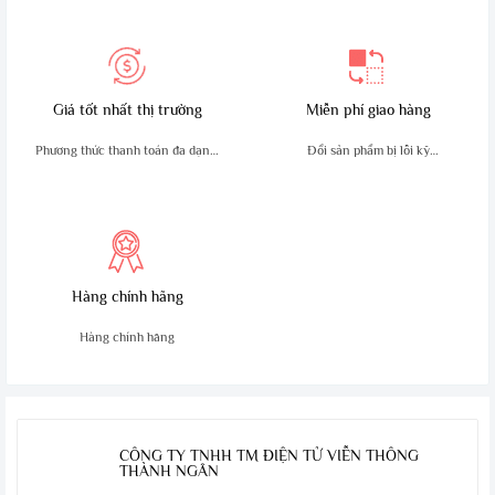
–
Sản phẩm chính hãng
–
Sản phẩm chính hãng
KENWOOD.
KENWOOD.
–
Sản xuất tại Singapore.
–
Sản xuất tại Singapore.
Giá tốt nhất thị trường
Miễn phí giao hàng
Phương thức thanh toán đa dạng,
Đổi sản phẩm bị lỗi kỹ
tiện lợi
thuật trong 10 ngày
Hàng chính hãng
Hàng chính hãng
CÔNG TY TNHH TM ĐIỆN TỬ VIỄN THÔNG
THÀNH NGÂN