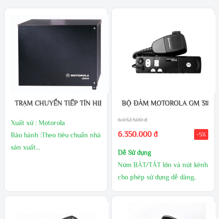
TRẠM CHUYỂN TIẾP TÍN HIỆU MOTOROLA CDR 500
BỘ ĐÀM MOTOROLA GM 3188
6.032.500 đ
Xuất xứ : Motorola
6.350.000 đ
Bảo hành :Theo tiêu chuẩn nhà
-5%
sản xuất
Dễ Sử dụng
Tình trạng : Còn hàng
Trạm chuyển tiếp tín hiệu
Núm BẬT/TẮT lớn và nút kênh
Motorola CDR-500
có công
cho phép sử dụng dễ dàng,
suất 25W/40W/45W, trọng
ngay cả khi đang đeo găng tay
lượng 21,3kg. cung cấp các
Đèn báo trạng thái LED cho
chức năng hoạt động tầm xa
phép xác định rõ trạng thái
Hiệu quả