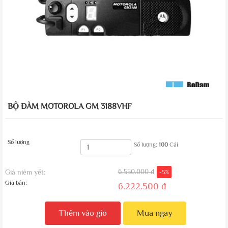
BỘ ĐÀM MOTOROLA GM 3188VHF
Số lượng
Số lượng:
100
Cái
6.550.000 đ
Giá niêm yết:
-5%
Giá bán:
6.222.500 đ
Thêm vào giỏ
Mua ngay