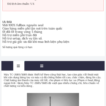
Độ lệch âm chuẩn: 5 %
ƯU ĐÃI
Mới 100% fullbox nguyên seal
Giao hàng miễn phí tận nơi trên toàn quốc
01 đổi 01 trong vòng 3 tháng
Hỗ trợ miễn phí trọn đời
Hỗ trợ setup, dịch vụ tần số.
Hỗ trợ giá gốc ưu đãi khi mua linh kiện phụ kiện
Số lượng quà tặng có hạn
Máy TC-268S/368S được thiết kế theo công thái học, tạo cảm giác rất thoải mái
khi vận dụng bằng tay và máy có độ chống thấm rất cao, chắc chắn, đáng tin cậy.
Chất lượng âm thanh của máy rất tốt, cho phạm vi liên lạc xa (Phạm vi hoạt động
ngoài trời : 6km),Máy TC-268S/368S đã vượt qua nhiều chứng chỉ, tiêu chuẩn về
chất lượng và kiểu dáng .