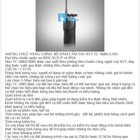
NHỮNG CHỨC NĂNG CHÍNH BỘ ĐÀM CẦM TAY HYT TC-368S (UHF)
Đạt tiêu chuẩn quân sự-810C/D/E/F và IP54
Máy TC-268S/368S được sản suất theo những tiêu chuẩn công nghệ của HYT, đáp
ứng hoặc vượt qua được những tiêu chuẩn quân sự.
CDCSS / CTCSS
Dùng tính năng này, người sử dụng sẽ nghe được rõ hơn những cuộc gọi từ nhóm
(đội) của mình, nhưng lại nâng cao chất lượng cuộc gọi.
Lựa chọn 2-Nhạc hiệu mã hóa & giải mã.
Máy TC-268S được cài đặt hai nhạc hiệu để có thể mã hoá/ giải mã. Khách hàng có
thể chọn tín hiệu phù hợp với điạ thế hoạt động của mình. Những tin nhắn gửi đến
có thể nhận biết được bằng báo hiệu âm thanh và biểu tượng.
Quét kênh ưu tiên
Quét kênh là cách đơn giản giúp người sử dụng kiểm tra được đồng thời nhiều
kênh.Những tin nhắn gửi đến có thể nhận biết được bằng báo hiệu âm thanh, Điốt
phát quang và biểu tượng.
Loại bỏ sự phiền toái, bất lợi.
Tính năng này giúp bạn xoá bỏ những kênh gây bất lợi, phiền toái bằng cách quét
tất cả các kênh.
Tính năng kiểm tra.
Ấn nút khoá MONI để vào chế độ kiểm tra và kiểm tra hoạt động trên kênh hiện
thời. Sử dụng tính năng này để trợ giúp nhận những tín hiệu yếu.
Lựa chọn khoảng kênh
Các bạn có thể cài đặt khoảng kênh của má là 25KHz hoặc 12.5KHz thông qua