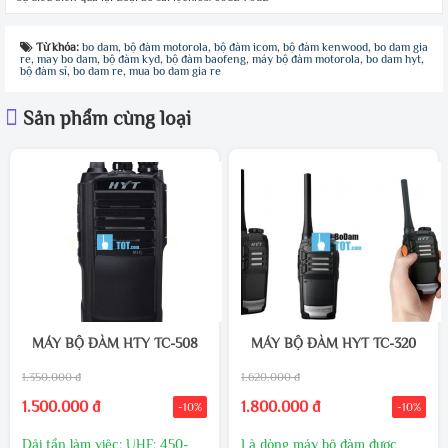
Từ khóa:
bo dam
,
bộ đàm motorola
,
bộ đàm icom
,
bộ đàm kenwood
,
bo dam gia
re
,
may bo dam
,
bộ đàm kyd
,
bộ đàm baofeng
,
máy bộ đàm motorola
,
bo dam hyt
,
bộ đàm sỉ
,
bo dam re
,
mua bo dam gia re
Sản phẩm cùng loại
MÁY BỘ ĐÀM HTY TC-508
MÁY BỘ ĐÀM HYT TC-320
1.350.000 đ
1.620.000 đ
1.500.000 đ
1.800.000 đ
-10%
-10%
Dải tần làm việc: UHF: 450-
Là dòng máy bộ đàm được