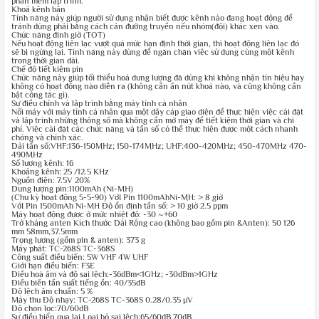
phần mềm lập trình.
Khoá kênh bận
Tính năng này giúp người sử dụng nhận biết được kênh nào đang hoạt động để
tránh dùng phải bằng cách cản đường truyền nếu nhóm(đội) khác xen vào.
Chức năng định giờ (TOT)
Nếu hoạt động liên lạc vượt quá mức hạn định thời gian, thì hoạt động liên lạc đó
sẽ bị ngừng lại. Tính năng này dùng để ngăn chặn việc sử dụng cùng một kênh
trong thời gian dài.
Chế độ tiết kiệm pin
Chức năng này giúp tối thiểu hoá dung lượng đã dùng khi không nhận tín hiệu hay
không có hoạt động nào diễn ra (không cần ấn nút khoá nào, và cũng không cần
bật công tắc gì).
Sự điều chỉnh và lập trình bằng máy tính cá nhân
Nối máy với máy tính cá nhân qua một dây cáp giao diện để thực hiện việc cài đặt
và lập trình những thông số mà không cần mở máy để tiết kiệm thời gian và chi
phí. Việc cài đặt các chức năng và tần số có thể thực hiện được một cách nhanh
chóng và chính xác.
Dải tần số:VHF:136-150MHz; 150-174MHz; UHF:400-420MHz; 450-470MHz 470-
490MHz
Số lượng kênh: 16
Khoảng kênh: 25 /12.5 KHz
Nguồn điện: 7.5V 20%
Dung lượng pin:1100mAh (Ni-MH)
(Chu kỳ hoạt động 5-5-90) VớI Pin 1100mAhNi-MH: > 8 giờ
VớI Pin 1500mAh Ni-MH Độ ổn định tần số: > 10 giờ 2.5 ppm
Máy hoạt động đựơc ở mức nhiệt độ: -30 ~+60
Trở kháng anten Kích thước Dài Rộng cao (không bao gồm pin &Anten): 50 126
mm 58mm,37.5mm
Trọng lượng (gồm pin & anten): 373 g
Máy phát: TC-268S TC-368S
Công suất điều biến: 5W VHF 4W UHF
Giới hạn điều biến: F3E
Điều hoà âm và độ sai lệch:-36dBm<1GHz; -30dBm>1GHz
Điều biến tần suất tiếng ồn: 40/35dB
Độ lệch âm chuẩn: 5 %
Máy thu Độ nhạy: TC-268S TC-368S 0.28/0.35 µV
Độ chọn lọc:70/60dB
Sự điều biến qua lại Loại bỏ sai lệch:65/60dB 70dB