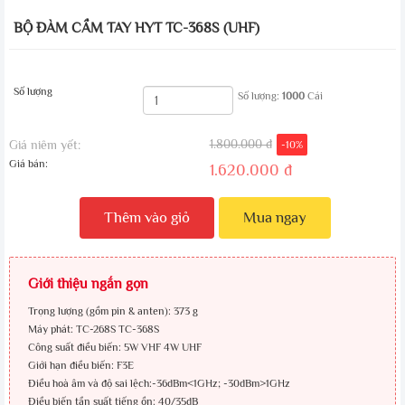
BỘ ĐÀM CẦM TAY HYT TC-368S (UHF)
Số lượng
Số lượng:
1000
Cái
1.800.000 đ
Giá niêm yết:
-10%
Giá bán:
1.620.000 đ
Thêm vào giỏ
Mua ngay
Giới thiệu ngắn gọn
Trọng lượng (gồm pin & anten): 373 g
Máy phát: TC-268S TC-368S
Công suất điều biến: 5W VHF 4W UHF
Giới hạn điều biến: F3E
Điều hoà âm và độ sai lệch:-36dBm<1GHz; -30dBm>1GHz
Điều biến tần suất tiếng ồn: 40/35dB