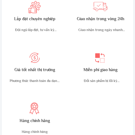
+ Điều kiện lý tưởng 3
- 5 Km
Lắp đặt chuyên nghiệp
Giao nhận trong vòng 24h
- Tính năng 38 CTCSS và 83
CDCSS
Đội ngũ lắp đặt, tư vấn kỹ
Giao nhận trong ngày nhanh
thuật giàu kinh nghiệm
chóng, an toàn
Giá tốt nhất thị trường
Miễn phí giao hàng
Phương thức thanh toán đa dạng,
Đổi sản phẩm bị lỗi kỹ
tiện lợi
thuật trong 10 ngày
Hàng chính hãng
Hàng chính hãng