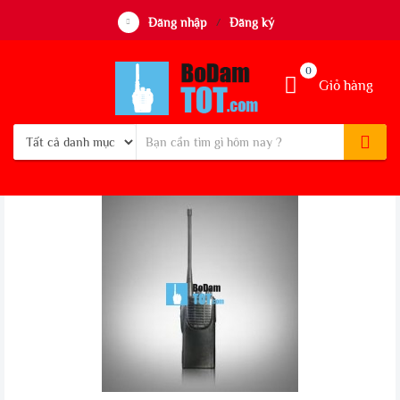
Đăng nhập
Đăng ký
/
0
Giỏ hàng