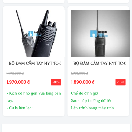
1700mAh
- Kích thước (H, W, D) 113x54x
thích với chuẩn MIL-STD 810
(Chống sạc nhồi), 01 Antenna,
- MIL810-C/D/E/F
C/D/E/F
01 đế sạc,
Các tính năng : Bộ đàm cầm tay 
01 Adaptor sạc, 01 móc đeo
TC-446S (UHF)
lưng
- Nhỏ gọn và mạnh mẽ
- Tuổi thọ pin 24 giờ
- Giấy phép miễn phí
BỘ ĐÀM CẦM TAY HYT TC-500 (UHF)
BỘ ĐÀM CẦM TAY HYT TC-600 
1.773.000 đ
1.701.000 đ
1.970.000 đ
1.890.000 đ
-10%
-10%
- Kích cỡ nhỏ gọn vừa lòng bàn
Chế độ định giờ
tay.
Sao chép trường dữ liệu
- Cự ly liên lạc:
Lập trình bằng máy tính
+ Nội thành 1 - 2 Km.
Loại bỏ phần nhiễu đuôi
+ Ngoại thành 2 - 3
Lựa chọn độ nhiễu (0-9)
Km
Quét kênh ưu tiên