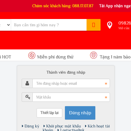
Chăm sóc khách hàng: 088.17.07.87
Tải App nhận ngay
09826
Mở cửa: 
i HOT
Miễn phí dùng thử
Tặng 1 năm bảo
Thành viên đăng nhập
Đăng nhập
Đăng ký
Khôi phục mật khẩu
Kích hoạt tài
khoản
Lostactivelink