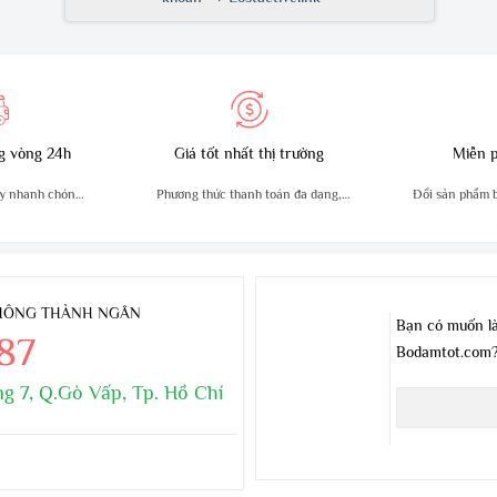
g vòng 24h
Giá tốt nhất thị trường
Miễn p
y nhanh chóng,
Phương thức thanh toán đa dạng,
Đổi sản phẩm bị
n
tiện lợi
THÔNG THÀNH NGÂN
Bạn có muốn là
.87
Bodamtot.com
g 7, Q.Gò Vấp, Tp. Hồ Chí