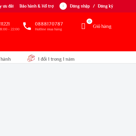
 ưu đãi
Bảo hành & Hổ trợ
Đăng nhập
/
Đăng ký
0
11221
0888170787
Giỏ hàng
8:00 - 22:00
Hotline mua hàng
 hành
1 đổi 1 trong 1 năm