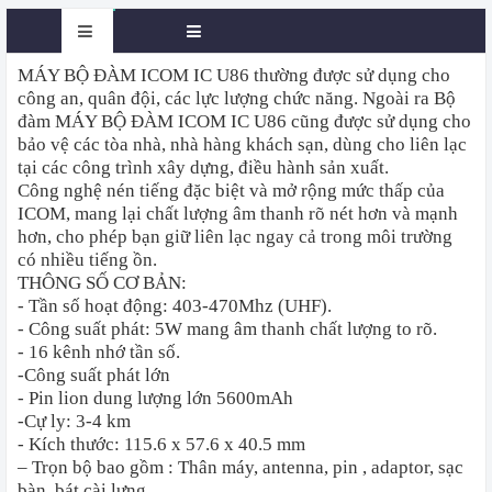
MÁY BỘ ĐÀM ICOM IC U86 thường được sử dụng cho
công an, quân đội, các lực lượng chức năng. Ngoài ra Bộ
đàm MÁY BỘ ĐÀM ICOM IC U86 cũng được sử dụng cho
bảo vệ các tòa nhà, nhà hàng khách sạn, dùng cho liên lạc
tại các công trình xây dựng, điều hành sản xuất.
Công nghệ nén tiếng đặc biệt và mở rộng mức thấp của
ICOM, mang lại chất lượng âm thanh rõ nét hơn và mạnh
hơn, cho phép bạn giữ liên lạc ngay cả trong môi trường
có nhiều tiếng ồn.
THÔNG SỐ CƠ BẢN:
- Tần số hoạt động: 403-470Mhz (UHF).
- Công suất phát: 5W mang âm thanh chất lượng to rõ.
- 16 kênh nhớ tần số.
-Công suất phát lớn
- Pin lion dung lượng lớn 5600mAh
-Cự ly: 3-4 km
- Kích thước: 115.6 x 57.6 x 40.5 mm
– Trọn bộ bao gồm : Thân máy, antenna, pin , adaptor, sạc
bàn, bát cài lưng.