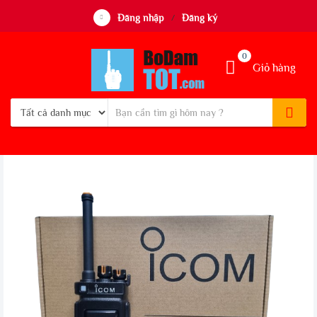
Đăng nhập
Đăng ký
/
0
Giỏ hàng