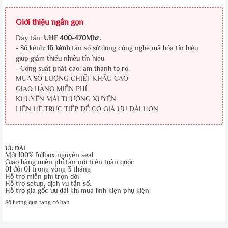
Giới thiệu ngắn gọn
Dãy tần:
UHF 400-470Mhz.
- Số kênh:
16 kênh
tần số sử dụng công nghệ mã hóa tín hiệu
giúp giảm thiểu nhiễu tín hiệu.
- Công suất phát cao, âm thanh to rõ
MUA SỐ LƯỢNG CHIẾT KHẤU CAO
GIAO HÀNG MIỄN PHÍ
KHUYẾN MÃI THƯỜNG XUYÊN
LIÊN HÊ TRỰC TIẾP ĐỂ CÓ GIÁ ƯU ĐÃI HƠN
ƯU ĐÃI
Mới 100% fullbox nguyên seal
Giao hàng miễn phí tận nơi trên toàn quốc
01 đổi 01 trong vòng 3 tháng
Hỗ trợ miễn phí trọn đời
Hỗ trợ setup, dịch vụ tần số.
Hỗ trợ giá gốc ưu đãi khi mua linh kiện phụ kiện
Số lượng quà tặng có hạn