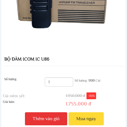
BỘ ĐÀM ICOM IC U86
Số lượng
Số lượng:
1100
Cái
1.950.000 đ
Giá niêm yết:
-10%
Giá bán:
1.755.000 đ
Thêm vào giỏ
Mua ngay