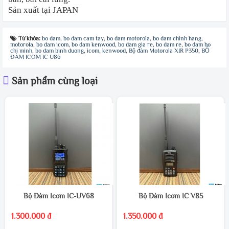
Sản xuất tại JAPAN
Từ khóa:
bo dam
,
bo dam cam tay
,
bo dam motorola
,
bo dam chinh hang
,
motorola
,
bo dam icom
,
bo dam kenwood
,
bo dam gia re
,
bo dam re
,
bo dam ho
chi minh
,
bo dam binh duong
,
icom
,
kenwood
,
Bộ đàm Motorola XIR P350
,
BỘ
ĐÀM ICOM IC U86
Sản phẩm cùng loại
Bộ Đàm Icom IC-UV68
Bộ Đàm Icom IC V85
1.300.000 đ
1.350.000 đ