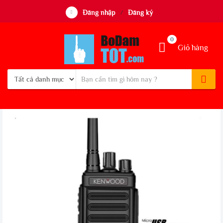
Đăng nhập
Đăng ký
/
0
Giỏ hàng