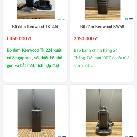
Bộ đàm Kenwood TK 224
Bộ đàm Kenwood KW58
1.450.000 đ
2.150.000 đ
Bộ đàm Kenwood Tk 224 xuất
Bảo hành chính hãng 24
xứ Singapore , với thiết kế nhỏ
Tháng. Đổi mới 100% do lỗi nhà
gọn và bắt măt, tích hợp được
sản xuất.
nhiều loại tai nghe thông dụng
MUA SỐ LƯỢNG CHIẾT
Xuất xứ: KENWOOD
KHẤU CAO
Cự ly : 1~5km – tùy theo vật
Dung lượng pin cực lơn : 5200
cản.
mAh
Pin :4500mAh: Thời gian sử
1 đổi 1 trong 60 ngày
dụng 2 ngày
Dãy tần: Tần số UHF 400-
Hộp sản phẩm : 01 máy bộ
480Mhz.
đàm, 01 Pin, 01 adapter, 01 cáp
Số kênh: 16 kênh tần số sử
sạc, 01 bát cài lưng, 01 anten,
dụng công nghệ mã hóa tín
01 sách hướng dẫn.