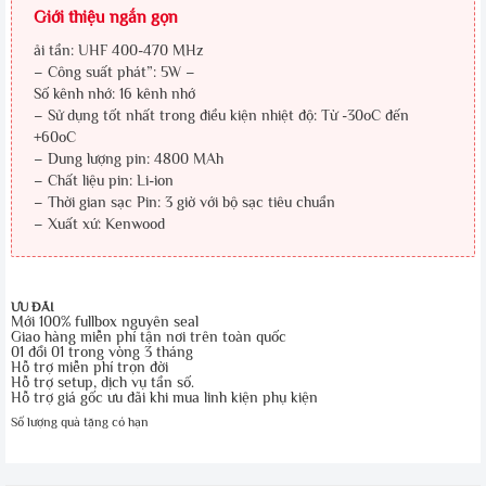
Giới thiệu ngắn gọn
ải tần: UHF 400-470 MHz
– Công suất phát”: 5W –
Số kênh nhớ: 16 kênh nhớ
– Sử dụng tốt nhất trong điều kiện nhiệt độ: Từ -30oC đến
+60oC
– Dung lượng pin: 4800 MAh
– Chất liệu pin: Li-ion
– Thời gian sạc Pin: 3 giờ với bộ sạc tiêu chuẩn
– Xuất xứ: Kenwood
ƯU ĐÃI
Mới 100% fullbox nguyên seal
Giao hàng miễn phí tận nơi trên toàn quốc
01 đổi 01 trong vòng 3 tháng
Hỗ trợ miễn phí trọn đời
Hỗ trợ setup, dịch vụ tần số.
Hỗ trợ giá gốc ưu đãi khi mua linh kiện phụ kiện
Số lượng quà tặng có hạn