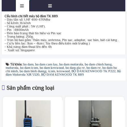
Cấu hình chi tiết máy bộ đàm TK 889
- Dãy tần số: UHF 400-470Mhz
- Số kênh: 16 kênh
- Công suất phát : 5W (UHF).
- Pin :4800mAh
- Đèn báo trạng thái tín hiệu và Pin xạc
- Trọng lượng: 250g.
- Trọn bộ bao gồm: Thân máy, antenna, Pin sạc, adaptor, sạc bàn, bát cài lưng .
- Cự ly liên lạc: 1km – 4km ( Tùy theo điều kiện môi trường )
- Khả năng đàm thoại lên đến 4h
- Xuất xứ: Singapore
Từ khóa:
bo dam
,
bo dam cam tay
,
bo dam motorola
,
bo dam chinh hang
,
motorola
,
bo dam icom
,
bo dam kenwood
,
bo dam gia re
,
bo dam re
,
bo dam ho
chi minh
,
bo dam binh duong
,
icom
,
kenwood
,
BỘ ĐÀM KENWOOD TK P222
,
Bộ
đàm Motorola XIR 5320
,
BỘ ĐÀM KENWOOD TK 889
Sản phẩm cùng loại