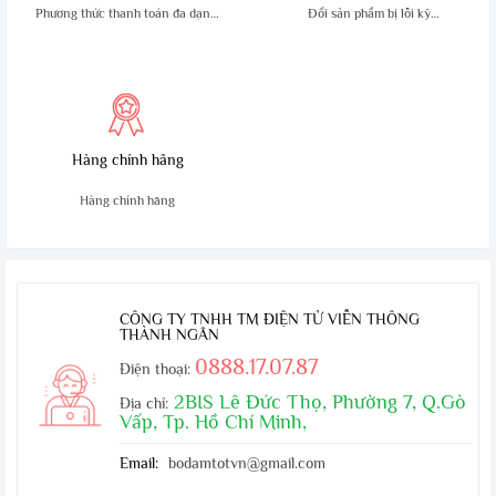
vận chuyển,mua 10 tặng 1
Phương thức thanh toán đa dạng,
Đổi sản phẩm bị lỗi kỹ
tiện lợi
thuật trong 10 ngày
Hàng chính hãng
Hàng chính hãng
CÔNG TY TNHH TM ĐIỆN TỬ VIỄN THÔNG
THÀNH NGÂN
0888.17.07.87
Điện thoại:
2BIS Lê Đức Thọ, Phường 7, Q.Gò
Địa chỉ:
Vấp, Tp. Hồ Chí Minh,
Email:
bodamtotvn@gmail.com