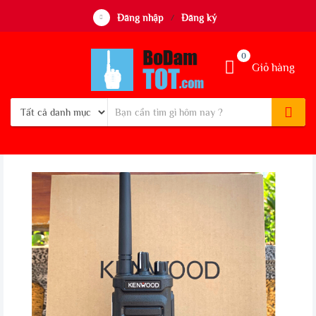
Đăng nhập
Đăng ký
/
0
Giỏ hàng