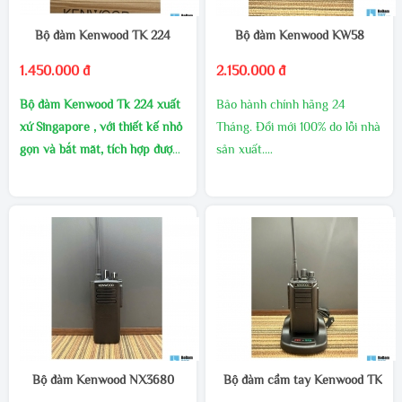
Bộ đàm Kenwood TK 224
Bộ đàm Kenwood KW58
1.450.000 đ
2.150.000 đ
Bộ đàm Kenwood Tk 224 xuất
Bảo hành chính hãng 24
xứ Singapore , với thiết kế nhỏ
Tháng. Đổi mới 100% do lỗi nhà
gọn và bắt măt, tích hợp được
sản xuất.
nhiều loại tai nghe thông dụng
MUA SỐ LƯỢNG CHIẾT
Xuất xứ: KENWOOD
KHẤU CAO
Cự ly : 1~5km – tùy theo vật
Dung lượng pin cực lơn : 5200
cản.
mAh
Pin :4500mAh: Thời gian sử
1 đổi 1 trong 60 ngày
dụng 2 ngày
Dãy tần: Tần số UHF 400-
Hộp sản phẩm : 01 máy bộ
480Mhz.
đàm, 01 Pin, 01 adapter, 01 cáp
Số kênh: 16 kênh tần số sử
sạc, 01 bát cài lưng, 01 anten,
dụng công nghệ mã hóa tín
01 sách hướng dẫn.
hiệu giúp giảm thiểu nhiễu tín
Miễn phí vận chuyển, ship Cod
Bộ đàm Kenwood NX3680
Bộ đàm cầm tay Kenwood TK 98
hiệu.
toàn quốc