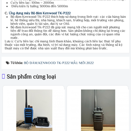
Cự ly liên lạc: 100m – 2000m
Điều kiện lý tưởng 3000m đến 5000m
C.
Ứng dụng máy Bộ đàm Kenwood TK-P222
Bộ đàm Kenwood TK-P222 thích hợp sử dụng trong lĩnh vực: các cửa hàng bán
lẻ, hệ thống siêu thị, nhà hàng, khách sạn, trường hợp, môi trường văn phòng,
bệnh viện, quản lý tài sản, đại lý xe Otô.
Bộ đàm Kenwood TK-P222 đã góp sức mang tới cho con người một phương
tiện để trao đổi thông tin dễ dàng hơn. Sản phẩm không chỉ dừng lại trong các
ngành công an, quân đội, các đơn vị lực lượng chức năng của cơ quan nhà
nước.
Lưu ý: Cự ly liên lạc chỉ mang tính tham khảo, khoảng cách liên lạc thực tế phụ
thuộc vào môi trường, địa hình, vị trí sử dụng máy. Các tính năng và thông số kỹ
thuật máy có thể được nhà sản xuất thay đổi mà không phải báo trước.
Từ khóa:
BỘ ĐÀM KENWOOD TK-P222 MẪU MỚI 2022
Sản phẩm cùng loại