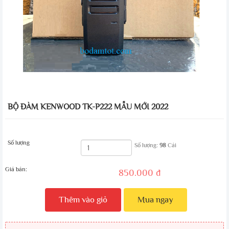
BỘ ĐÀM KENWOOD TK-P222 MẪU MỚI 2022
Số lượng
Số lượng:
98
Cái
Giá bán:
850.000 đ
Thêm vào giỏ
Mua ngay