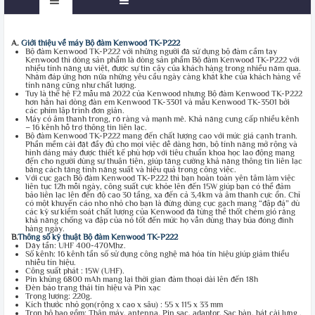
A.
Giới thiệu về máy Bộ đàm Kenwood TK-P222
Bộ đàm Kenwood TK-P222 với những người đã sử dụng bộ đàm cầm tay
Kenwood thì dòng sản phẩm là dòng sản phẩm Bộ đàm Kenwood TK-P222 với
nhiều tính năng ưu việt, được sự tin cậy của khách hàng trong nhiều năm qua.
Nhằm đáp ứng hơn nữa những yêu cầu ngày càng khắt khe của khách hàng về
tính năng cũng như chất lượng.
Tuy là thế hệ F2 mẫu mã 2022 của Kenwood nhưng Bộ đàm Kenwood TK-P222
hơn hẳn hai dòng đàn em Kenwood TK-3301 và mẫu Kenwood TK-3501 bởi
các phím lập trình đơn giản.
Máy có âm thanh trong, rõ ràng và mạnh mẽ. Khả năng cung cấp nhiều kênh
– 16 kênh hỗ trợ thông tin liên lạc.
Bộ đàm Kenwood TK-P222 mang đến chất lượng cao với mức giá cạnh tranh.
Phần mềm cài đặt đầy đủ cho mọi việc dễ dàng hơn, bộ tính năng mở rộng và
hình dáng máy được thiết kế phù hợp với tiêu chuẩn khoa học lao động mang
đến cho người dùng sự thuận tiện, giúp tăng cường khả năng thông tin liên lạc
bằng cách tăng tính năng suất và hiệu quả trong công việc.
Với cục gạch Bộ đàm Kenwood TK-P222 thì bạn hoàn toàn yên tâm làm việc
liên tục 12h mỗi ngày, công suất cực khỏe lên đến 15W giúp bạn có thể đảm
bảo liên lạc lên đến độ cao 30 tầng, xa đến cả 3,4km và âm thanh cực ổn. Chỉ
có một khuyến cáo nho nhỏ cho bạn là đừng dùng cục gạch mang “đập đá” dù
các kỹ sư kiểm soát chất lượng của Kenwood đã từng thề thốt chém gió rằng
khả năng chống va đập của nó tốt đến mức họ vẫn dùng thay búa đóng đinh
hàng ngày.
B.
Thông số kỹ thuật Bộ đàm Kenwood TK-P222
Dãy tần: UHF 400-470Mhz.
Số kênh: 16 kênh tần số sử dụng công nghệ mã hóa tín hiệu giúp giảm thiểu
nhiễu tín hiệu.
Công suất phát : 15W (UHF).
Pin khủng 6800 mAh mang lại thời gian đàm thoại dài lên đến 18h
Đèn báo trạng thái tín hiệu và Pin xạc
Trọng lượng: 220g.
Kích thước nhỏ gọn(rộng x cao x sâu) : 55 x 115 x 33 mm
Trọn bộ bao gồm: Thân máy, antenna, Pin sạc, adaptor, Sạc bàn, bát cài lưng .