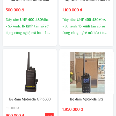
500.000 đ
1.100.000 đ
Dãy tần:
UHF 400-480Mhz.
Dãy tần:
UHF 400-480Mhz.
- Số kênh:
16 kênh
tần số sử
- Số kênh:
16 kênh
tần số sử
dụng công nghệ mã hóa tín
dụng công nghệ mã hóa tín
hiệu giúp giảm thiểu nhiễu tín
hiệu giúp giảm thiểu nhiễu tín
hiệu.
hiệu.
- Công suất phát cao, âm
- Công suất phát cao, âm
thanh to rõ
thanh to rõ
MUA SỐ LƯỢNG CHIẾT
MUA SỐ LƯỢNG CHIẾT
KHẤU CAO
KHẤU CAO
GIAO HÀNG MIỄN PHÍ
GIAO HÀNG MIỄN PHÍ
KHUYẾN MÃI THƯỜNG
KHUYẾN MÃI THƯỜNG
XUYÊN
XUYÊN
LIÊN HÊ TRỰC TIẾP ĐỂ CÓ
LIÊN HÊ TRỰC TIẾP ĐỂ CÓ
Bộ đàm Motorola GP 6500
Bộ đàm Motorola G12
GIÁ ƯU ĐÃI HƠN
GIÁ ƯU ĐÃI HƠN
810.000 đ
1.950.000 đ
900.000 đ
-10%