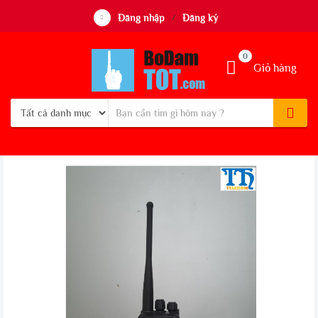
Đăng nhập
Đăng ký
/
0
Giỏ hàng