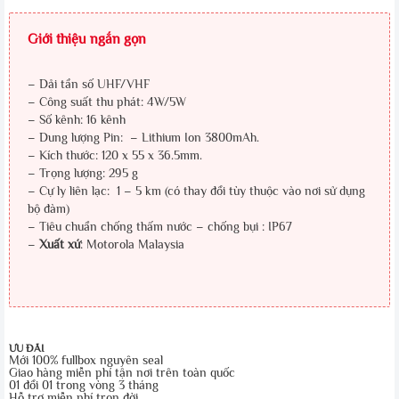
Giới thiệu ngắn gọn
– Dải tần số UHF/VHF
– Công suất thu phát: 4W/5W
– Số kênh: 16 kênh
– Dung lượng Pin: – Lithium Ion 3800mAh.
– Kích thước: 120 x 55 x 36.5mm.
– Trọng lượng: 295 g
– Cự ly liên lạc: 1 – 5 km (có thay đổi tùy thuộc vào nơi sử dụng
bộ đàm)
– Tiêu chuẩn chống thấm nước – chống bụi : IP67
–
Xuất xứ
: Motorola Malaysia
ƯU ĐÃI
Mới 100% fullbox nguyên seal
Giao hàng miễn phí tận nơi trên toàn quốc
01 đổi 01 trong vòng 3 tháng
Hỗ trợ miễn phí trọn đời