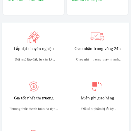
Kích thước:130mm x 54mm x
Bảo hành 24 tháng,1 đổi 1
32mm,Trọng lượng sản phẩm
trong 60 ngày đầu nếu có lõi
:210g
nhà sản xuất
Sản xuất tại : Malaysia
Bảo hành24 tháng
Lắp đặt chuyên nghiệp
Giao nhận trong vòng 24h
Đội ngũ lắp đặt, tư vấn kỹ
Giao nhận trong ngày nhanh
thuật giàu kinh nghiệm
chóng, an toàn
Giá tốt nhất thị trường
Miễn phí giao hàng
Phương thức thanh toán đa dạng,
Đổi sản phẩm bị lỗi kỹ
tiện lợi
thuật trong 10 ngày