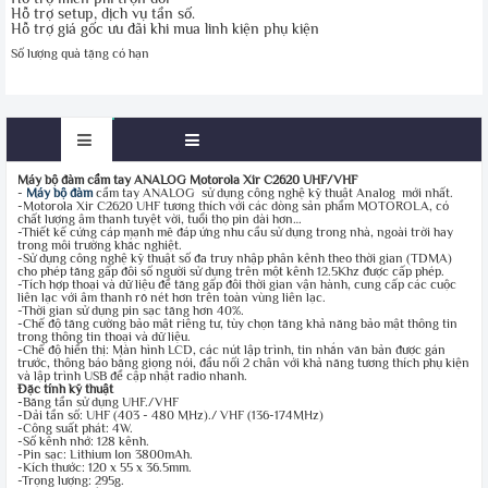
Hỗ trợ setup, dịch vụ tần số.
Hỗ trợ giá gốc ưu đãi khi mua linh kiện phụ kiện
Số lượng quà tặng có hạn
Máy bộ đàm cầm tay ANALOG Motorola Xir C2620 UHF/VHF
-
Máy bộ đàm
cầm tay ANALOG sử dụng công nghệ kỹ thuật Analog mới nhất.
-Motorola Xir C2620 UHF tương thích với các dòng sản phẩm MOTOROLA, có
chất lượng âm thanh tuyệt vời, tuổi thọ pin dài hơn…
-Thiết kế cứng cáp mạnh mẽ đáp ứng nhu cầu sử dụng trong nhà, ngoài trời hay
trong môi trường khắc nghiệt.
-Sử dụng công nghệ kỹ thuật số đa truy nhập phân kênh theo thời gian (TDMA)
cho phép tăng gấp đôi số người sử dụng trên một kênh 12.5Khz được cấp phép.
-Tích hợp thoại và dữ liệu để tăng gấp đôi thời gian vận hành, cung cấp các cuộc
liên lạc với âm thanh rõ nét hơn trên toàn vùng liên lạc.
-Thời gian sử dụng pin sạc tăng hơn 40%.
-Chế độ tăng cường bảo mật riêng tư, tùy chọn tăng khả năng bảo mật thông tin
trong thông tin thoại và dữ liệu.
-Chế độ hiển thị: Màn hình LCD, các nút lập trình, tin nhắn văn bản được gán
trước, thông báo bằng giọng nói, đầu nối 2 chân với khả năng tương thích phụ kiện
và lập trình USB để cập nhật radio nhanh.
Đặc tính kỹ thuật
-Băng tần sử dụng UHF./VHF
-Dải tần số: UHF (403 - 480 MHz)./ VHF (136-174MHz)
-Công suất phát: 4W.
-Số kênh nhớ: 128 kênh.
-Pin sạc: Lithium Ion 3800mAh.
-Kích thước: 120 x 55 x 36.5mm.
-Trọng lượng: 295g.