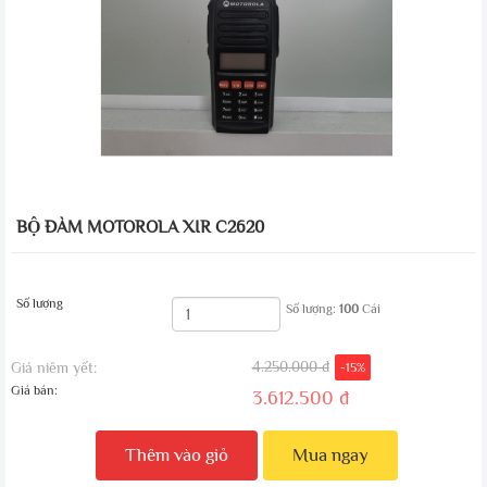
BỘ ĐÀM MOTOROLA XIR C2620
Số lượng
Số lượng:
100
Cái
4.250.000 đ
Giá niêm yết:
-15%
Giá bán:
3.612.500 đ
Thêm vào giỏ
Mua ngay