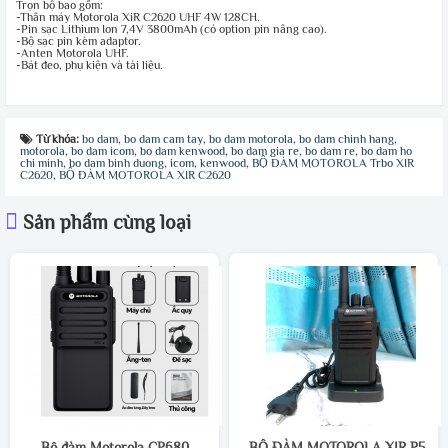
Trọn bộ bao gồm:
-Thân máy Motorola XiR C2620 UHF 4W 128CH.
-Pin sạc Lithium Ion 7,4V 3800mAh (có option pin nâng cao).
-Bộ sạc pin kèm adaptor.
-Anten Motorola UHF.
-Bát đeo, phụ kiện và tài liệu.
Từ khóa:
bo dam
,
bo dam cam tay
,
bo dam motorola
,
bo dam chinh hang
,
motorola
,
bo dam icom
,
bo dam kenwood
,
bo dam gia re
,
bo dam re
,
bo dam ho
chi minh
,
bo dam binh duong
,
icom
,
kenwood
,
BỘ ĐÀM MOTOROLA Trbo XIR
C2620
,
BỘ ĐÀM MOTOROLA XIR C2620
Sản phẩm cùng loại
Bộ đàm Motorola CP680
BỘ ĐÀM MOTOROLA XIR P550