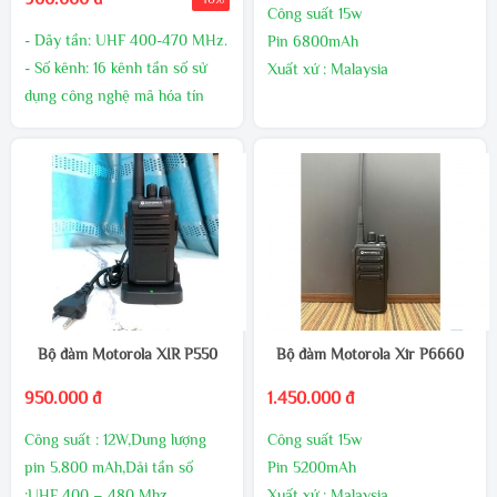
Công suất 15w
- Dãy tần: UHF 400-470 MHz.
Pin 6800mAh
- Số kênh: 16 kênh tần số sử
Xuất xứ : Malaysia
dụng công nghệ mã hóa tín
Bảo hành 24 tháng,1 đổi 1
hiệu giúp giảm thiểu nhiễu tín
trong 60 ngày đầu nếu có lõi
hiệu.
nhà sản xuất
- Công suất phát: 10W (UHF).
- Pin: 5800mAh - 7.4V mang
lại thời gian đàm thoại dài.
- Đèn báo trạng thái tín hiệu
và Pin sạc.
Bộ đàm Motorola XIR P550
Bộ đàm Motorola Xir P6660
950.000 đ
1.450.000 đ
Công suất : 12W,Dung lượng
Công suất 15w
pin 5.800 mAh,Dải tần số
Pin 5200mAh
:UHF 400 – 480 Mhz
Xuất xứ : Malaysia