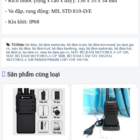
- Kích thước (rộng x cao x dày): 130 x 55 x 34 mm
- Va đập, rung động: MIL STD 810-D/E
- Kín khít: IP68
Từ khóa:
bộ đàm
,
bộ đàm motorola
,
bộ đàm icom
,
bộ đàm kenwood
,
bo dam gia
re
,
máy bộ đàm
,
bộ đàm kyd
,
bộ đàm baofeng
,
máy bộ đàm motorola
,
bộ đàm hyt
,
bộ đàm sỉ
,
bo dam re
,
mua bo dam gia re
,
MÁY BỘ ĐÀM MOTOROLA GP 326
,
MÁY BỘ ĐÀM MOTOROLA GP 3168
,
BỘ ĐÀM CẦM TAY DIGITAL
MOTOROLA XIR P8600I/P8608I UHF/VHF 4W/5W
Sản phẩm cùng loại