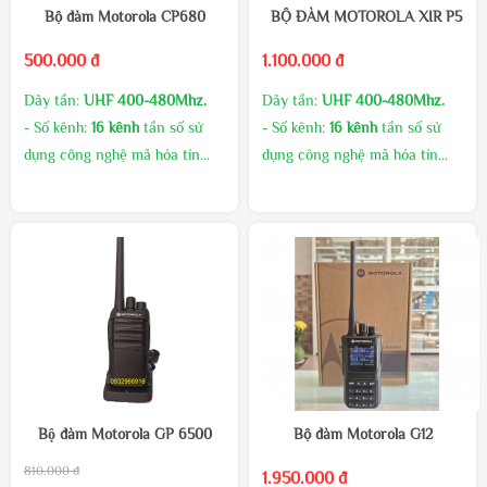
Bộ đàm Motorola CP680
BỘ ĐÀM MOTOROLA XIR P550
500.000 đ
1.100.000 đ
Dãy tần:
UHF 400-480Mhz.
Dãy tần:
UHF 400-480Mhz.
- Số kênh:
16 kênh
tần số sử
- Số kênh:
16 kênh
tần số sử
dụng công nghệ mã hóa tín
dụng công nghệ mã hóa tín
hiệu giúp giảm thiểu nhiễu tín
hiệu giúp giảm thiểu nhiễu tín
hiệu.
hiệu.
- Công suất phát cao, âm
- Công suất phát cao, âm
thanh to rõ
thanh to rõ
MUA SỐ LƯỢNG CHIẾT
MUA SỐ LƯỢNG CHIẾT
KHẤU CAO
KHẤU CAO
GIAO HÀNG MIỄN PHÍ
GIAO HÀNG MIỄN PHÍ
KHUYẾN MÃI THƯỜNG
KHUYẾN MÃI THƯỜNG
XUYÊN
XUYÊN
LIÊN HÊ TRỰC TIẾP ĐỂ CÓ
LIÊN HÊ TRỰC TIẾP ĐỂ CÓ
Bộ đàm Motorola GP 6500
Bộ đàm Motorola G12
GIÁ ƯU ĐÃI HƠN
GIÁ ƯU ĐÃI HƠN
810.000 đ
1.950.000 đ