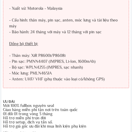
- Xuất xứ: Motorola - Malaysia
- Cấu hình: thân máy, pin sạc, anten, móc lưng và tài liệu theo
máy
- Bảo hành: 24 tháng với máy và 12 tháng với pin sạc
Đồng bộ thiết bị:
- Thân máy: XiR P8600i/P8608i
- Pin sạc: PMNN4407 (IMPRES, Li-Ion, 1600mAh)
- Bộ sạc: WPLN4255 (IMPRES, sạc nhanh)
- Móc lưng: PMLN4651A
- Anten: UHF/ VHF (phụ thuộc vào loại có/không GPS)
ƯU ĐÃI
Mới 100% fullbox nguyên seal
Giao hàng miễn phí tận nơi trên toàn quốc
01 đổi 01 trong vòng 3 tháng
Hỗ trợ miễn phí trọn đời
Hỗ trợ setup, dịch vụ tần số.
Hỗ trợ giá gốc ưu đãi khi mua linh kiện phụ kiện