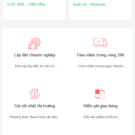
:UHF 400 – 480 Mhz
Xuất xứ : Malaysia
Kích thước:130mm x 54mm x
Bảo hành 24 tháng,1 đổi 1
32mm,Trọng lượng sản phẩm
trong 60 ngày đầu nếu có lõi
:210g
nhà sản xuất
Sản xuất tại : Malaysia
Bảo hành24 tháng
Lắp đặt chuyên nghiệp
Giao nhận trong vòng 24h
Đội ngũ lắp đặt, tư vấn kỹ
Giao nhận trong ngày nhanh
thuật giàu kinh nghiệm
chóng, an toàn
Giá tốt nhất thị trường
Miễn phí giao hàng
Phương thức thanh toán đa dạng,
Đổi sản phẩm bị lỗi kỹ
tiện lợi
thuật trong 10 ngày