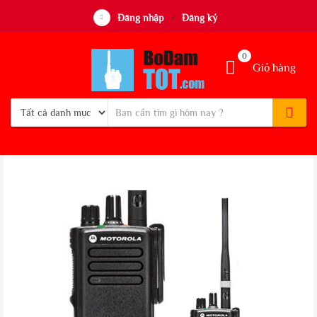
Đăng nhập
Đăng ký
/
0
Giỏ hàng