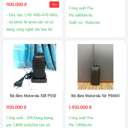
900.000 đ
-10%
Công suất 15w
- Dãy tần: UHF 400-470 MHz.
Pin 6800mAh
- Số kênh: 16 kênh tần số sử
Xuất xứ : Malaysia
dụng công nghệ mã hóa tín
Bảo hành 24 tháng,1 đổi 1
hiệu giúp giảm thiểu nhiễu tín
trong 60 ngày đầu nếu có lõi
hiệu.
nhà sản xuất
- Công suất phát: 10W (UHF).
- Pin: 5800mAh - 7.4V mang
lại thời gian đàm thoại dài.
- Đèn báo trạng thái tín hiệu
và Pin sạc.
Bộ đàm Motorola XIR P550
Bộ đàm Motorola Xir P6660
950.000 đ
1.450.000 đ
Công suất : 12W,Dung lượng
Công suất 15w
pin 5.800 mAh,Dải tần số
Pin 5200mAh