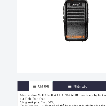
Chi tiết
Nhận xét
Máy bộ đàm MOTOROLA CLARIGO-418 được trang bị 16 kênh với 
địa hình khác nhau.
Công suất phát 4W / 5W,
Cự ly liên lạc 1 ~ 4Km có có thể hoạt động trên nhiều băng tầ