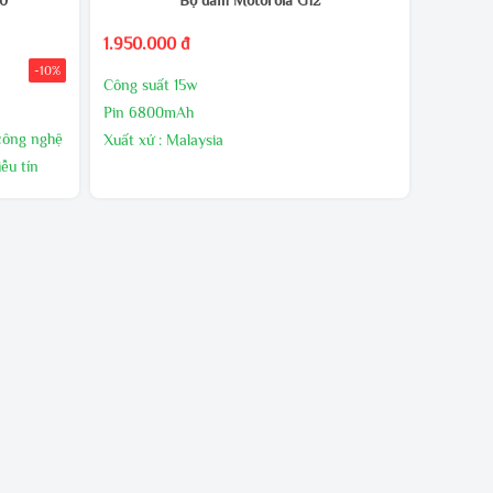
1.950.000 đ
-10%
Công suất 15w
Pin 6800mAh
 công nghệ
Xuất xứ : Malaysia
ễu tín
Bảo hành 24 tháng,1 đổi 1 trong 60 ngày đầu
nếu có lõi nhà sản xuất
i gian
n sạc.