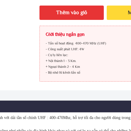
Thêm vào giỏ
M
Giới thiệu ngắn gọn
- Tần số hoạt động 400-470 MHz (UHF)
- Công suất phát UHF: 4W
- Cự ly liên lạc:
+ Nội thành 1 - 3 Km.
+ Ngoại thành 2 - 4 Km
- Bộ nhớ 16 kênh tần số
dải tần số chính UHF : 400-470Mhz, hỗ trợ tối đa cho người dùng trong v
n cũng như nhiều các địa hình khác nhau và với cự ly xa vẫn có thể cho những â