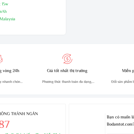
t 15w
0mAh
 Malaysia
24 tháng,1 đổi 1 trong 60 ngày đầu
i nhà sản xuất
g vòng 24h
Giá tốt nhất thị trường
Miễn p
y nhanh chóng,
Phương thức thanh toán đa dạng,
Đổi sản phẩm bị
n
tiện lợi
THÔNG THÀNH NGÂN
Bạn có muốn là
.87
Bodamtot.com