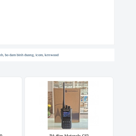
nh
,
bo dam binh duong
,
icom
,
kenwood
00
Bộ đàm Motorola G12