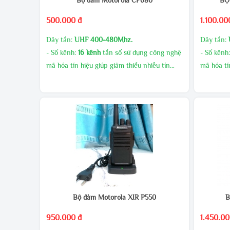
500.000 đ
1.100.00
Dãy tần:
UHF 400-480Mhz.
Dãy tần:
- Số kênh:
16 kênh
tần số sử dụng công nghệ
- Số kênh
mã hóa tín hiệu giúp giảm thiểu nhiễu tín
mã hóa tí
hiệu.
hiệu.
- Công suất phát cao, âm thanh to rõ
- Công su
MUA SỐ LƯỢNG CHIẾT KHẤU CAO
MUA SỐ 
GIAO HÀNG MIỄN PHÍ
GIAO HÀ
KHUYẾN MÃI THƯỜNG XUYÊN
KHUYẾN
LIÊN HÊ TRỰC TIẾP ĐỂ CÓ GIÁ ƯU ĐÃI
LIÊN HÊ 
HƠN
HƠN
Bộ đàm Motorola XIR P550
B
950.000 đ
1.450.00