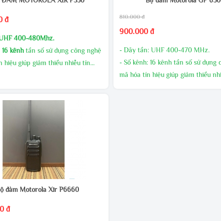
810.000 đ
0 đ
900.000 đ
UHF 400-480Mhz.
- Dãy tần: UHF 400-470 MHz.
:
16 kênh
tần số sử dụng công nghệ
- Số kênh: 16 kênh tần số sử dụng
n hiệu giúp giảm thiểu nhiễu tín
mã hóa tín hiệu giúp giảm thiểu nhi
hiệu.
ất phát cao, âm thanh to rõ
- Công suất phát: 10W (UHF).
LƯỢNG CHIẾT KHẤU CAO
- Pin: 5800mAh - 7.4V mang lại thờ
NG MIỄN PHÍ
đàm thoại dài.
 MÃI THƯỜNG XUYÊN
- Đèn báo trạng thái tín hiệu và Pi
TRỰC TIẾP ĐỂ CÓ GIÁ ƯU ĐÃI
ộ đàm Motorola Xir P6660
0 đ