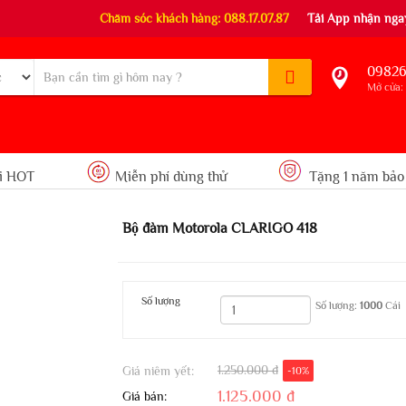
Chăm sóc khách hàng: 088.17.07.87
Tải App nhận ngay
09826
Mở cửa: 
i HOT
Miễn phí dùng thử
Tặng 1 năm bảo
Bộ đàm Motorola CLARIGO 418
Số lượng
Số lượng:
1000
Cái
1.250.000 đ
Giá niêm yết:
-10%
1.125.000 đ
Giá bán: