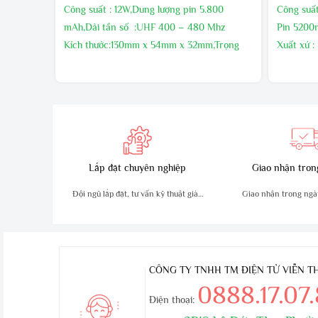
Công suất : 12W,Dung lượng pin 5.800
Công suấ
mAh,Dải tần số :UHF 400 – 480 Mhz
Pin 520
Kích thước:130mm x 54mm x 32mm,Trọng
Xuất xứ :
lượng sản phẩm :210g
Bảo hành 
Sản xuất tại : Malaysia
nếu có lõ
Bảo hành24 tháng
Lắp đặt chuyên nghiệp
Giao nhận tron
Đội ngũ lắp đặt, tư vấn kỹ thuật giàu
Giao nhận trong ngà
kinh nghiệm
an toà
CÔNG TY TNHH TM ĐIỆN TỬ VIỄN 
0888.17.07
Điện thoại: