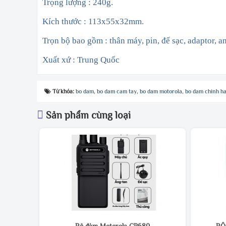
Trọng lượng : 240g.
Kích thước : 113x55x32mm.
Trọn bộ bao gồm : thân máy, pin, đế sạc, adaptor, ant
Xuất xứ : Trung Quốc
Từ khóa:
bo dam
,
bo dam cam tay
,
bo dam motorola
,
bo dam chinh h
Sản phẩm cùng loại
Bộ đàm Motorola CP680
BỘ