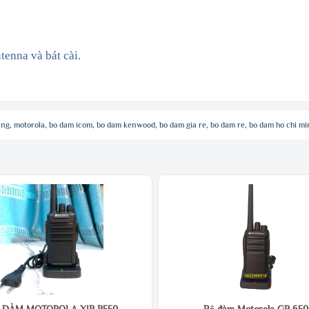
enna và bát cài.
ang
,
motorola
,
bo dam icom
,
bo dam kenwood
,
bo dam gia re
,
bo dam re
,
bo dam ho chi mi
 ĐÀM MOTOROLA XIR P550
Bộ đàm Motorola GP 65