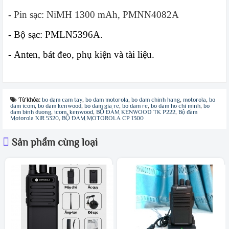
- Pin sạc
: NiMH 1300 mAh, PMNN4082A
- Bộ sạc: PMLN5396A.
- Anten, bát đeo, phụ kiện và tài liệu.
Từ khóa:
bo dam cam tay
,
bo dam motorola
,
bo dam chinh hang
,
motorola
,
bo
dam icom
,
bo dam kenwood
,
bo dam gia re
,
bo dam re
,
bo dam ho chi minh
,
bo
dam binh duong
,
icom
,
kenwood
,
BỘ ĐÀM KENWOOD TK P222
,
Bộ đàm
Motorola XIR 5320
,
BỘ ĐÀM MOTOROLA CP 1300
Sản phẩm cùng loại