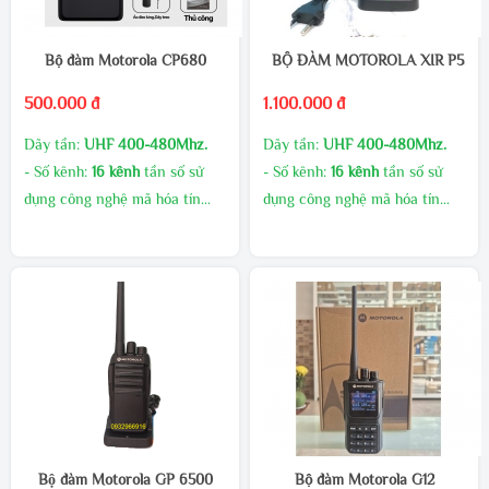
Bộ đàm Motorola CP680
BỘ ĐÀM MOTOROLA XIR P550
500.000 đ
1.100.000 đ
Dãy tần:
UHF 400-480Mhz.
Dãy tần:
UHF 400-480Mhz.
- Số kênh:
16 kênh
tần số sử
- Số kênh:
16 kênh
tần số sử
dụng công nghệ mã hóa tín
dụng công nghệ mã hóa tín
hiệu giúp giảm thiểu nhiễu tín
hiệu giúp giảm thiểu nhiễu tín
hiệu.
hiệu.
- Công suất phát cao, âm
- Công suất phát cao, âm
thanh to rõ
thanh to rõ
MUA SỐ LƯỢNG CHIẾT
MUA SỐ LƯỢNG CHIẾT
KHẤU CAO
KHẤU CAO
GIAO HÀNG MIỄN PHÍ
GIAO HÀNG MIỄN PHÍ
KHUYẾN MÃI THƯỜNG
KHUYẾN MÃI THƯỜNG
XUYÊN
XUYÊN
LIÊN HÊ TRỰC TIẾP ĐỂ CÓ
LIÊN HÊ TRỰC TIẾP ĐỂ CÓ
Bộ đàm Motorola GP 6500
Bộ đàm Motorola G12