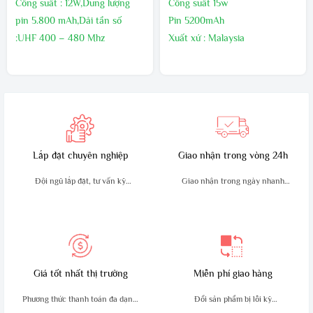
Công suất : 12W,Dung lượng
Công suất 15w
pin 5.800 mAh,Dải tần số
Pin 5200mAh
:UHF 400 – 480 Mhz
Xuất xứ : Malaysia
Kích thước:130mm x 54mm x
Bảo hành 24 tháng,1 đổi 1
32mm,Trọng lượng sản phẩm
trong 60 ngày đầu nếu có lõi
:210g
nhà sản xuất
Sản xuất tại : Malaysia
Bảo hành24 tháng
Lắp đặt chuyên nghiệp
Giao nhận trong vòng 24h
Đội ngũ lắp đặt, tư vấn kỹ
Giao nhận trong ngày nhanh
thuật giàu kinh nghiệm
chóng, an toàn
Giá tốt nhất thị trường
Miễn phí giao hàng
Phương thức thanh toán đa dạng,
Đổi sản phẩm bị lỗi kỹ