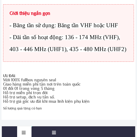
Giới thiệu ngắn gọn
-
Băng tần sử dụng:
Băng tần VHF hoặc UHF
-
Dãi tần số hoạt động:
136 - 174 MHz (VHF),
403 - 446 MHz (UHF1), 435 - 480 MHz (UHF2)
ƯU ĐÃI
Mới 100% fullbox nguyên seal
Giao hàng miễn phí tận nơi trên toàn quốc
01 đổi 01 trong vòng 3 tháng
Hỗ trợ miễn phí trọn đời
Hỗ trợ setup, dịch vụ tần số.
Hỗ trợ giá gốc ưu đãi khi mua linh kiện phụ kiện
Số lượng quà tặng có hạn