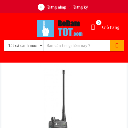
Đăng nhập
Đăng ký
/
0
Giỏ hàng