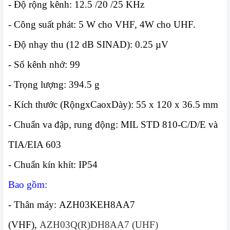
-
Độ rộng kênh:
12.5 /20 /25 KHz
-
Công suất phát:
5 W cho VHF, 4W cho UHF.
-
Độ nhạy thu (12 dB SINAD):
0.25 µV
-
Số kênh nhớ:
99
-
Trọng lượng:
394.5 g
-
Kích thước (RộngxCaoxDày):
55 x 120 x 36.5 mm
-
Chuẩn va đập, rung động:
MIL STD 810-C/D/E và
TIA/EIA 603
-
Chuẩn kín khít:
IP54
Bao gồm:
- Thân máy: AZH03KEH8AA7
(VHF),
AZH03Q(R)DH8AA7 (UHF)