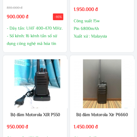
GIÁ ƯU ĐÃI HƠN
GIÁ ƯU ĐÃI HƠN
810.000 đ
1.950.000 đ
900.000 đ
-10%
Công suất 15w
- Dãy tần: UHF 400-470 MHz.
Pin 6800mAh
- Số kênh: 16 kênh tần số sử
Xuất xứ : Malaysia
dụng công nghệ mã hóa tín
Bảo hành 24 tháng,1 đổi 1
hiệu giúp giảm thiểu nhiễu tín
trong 60 ngày đầu nếu có lõi
hiệu.
nhà sản xuất
- Công suất phát: 10W (UHF).
- Pin: 5800mAh - 7.4V mang
lại thời gian đàm thoại dài.
- Đèn báo trạng thái tín hiệu
và Pin sạc.
Bộ đàm Motorola XIR P550
Bộ đàm Motorola Xir P6660
950.000 đ
1.450.000 đ