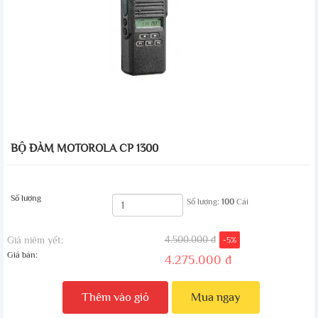
BỘ ĐÀM MOTOROLA CP 1300
Số lượng
Số lượng:
100
Cái
4.500.000 đ
Giá niêm yết:
-5%
Giá bán:
4.275.000 đ
Thêm vào giỏ
Mua ngay