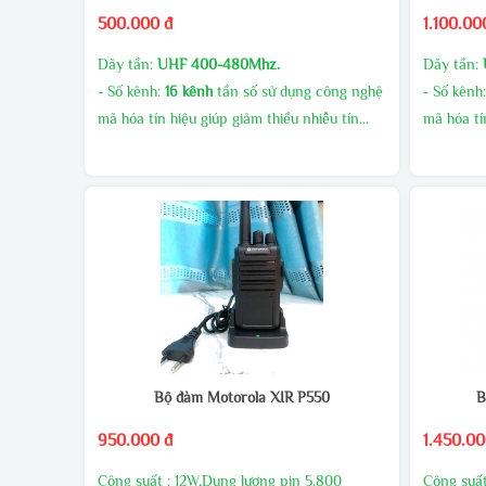
500.000 đ
1.100.00
Dãy tần:
UHF 400-480Mhz.
Dãy tần:
- Số kênh:
16 kênh
tần số sử dụng công nghệ
- Số kênh
mã hóa tín hiệu giúp giảm thiểu nhiễu tín
mã hóa tí
hiệu.
hiệu.
- Công suất phát cao, âm thanh to rõ
- Công su
MUA SỐ LƯỢNG CHIẾT KHẤU CAO
MUA SỐ 
GIAO HÀNG MIỄN PHÍ
GIAO HÀ
KHUYẾN MÃI THƯỜNG XUYÊN
KHUYẾN
LIÊN HÊ TRỰC TIẾP ĐỂ CÓ GIÁ ƯU ĐÃI
LIÊN HÊ 
HƠN
HƠN
Bộ đàm Motorola XIR P550
B
950.000 đ
1.450.00
Công suất : 12W,Dung lượng pin 5.800
Công suấ