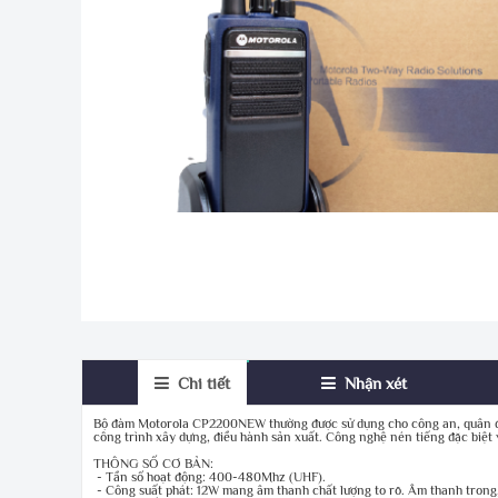
Chi tiết
Nhận xét
Bộ đàm Motorola CP2200NEW thường được sử dụng cho công an, quân đội
công trình xây dựng, điều hành sản xuất. Công nghệ nén tiếng đặc biệt 
THÔNG SỐ CƠ BẢN:
- Tần số hoạt động: 400-480Mhz (UHF).
- Công suất phát
: 12W mang
âm thanh chất lượng to rõ. Âm thanh trong,