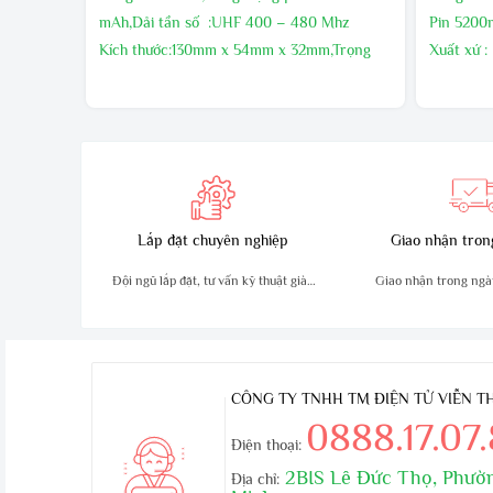
mAh,Dải tần số :UHF 400 – 480 Mhz
Pin 520
Kích thước:130mm x 54mm x 32mm,Trọng
Xuất xứ :
lượng sản phẩm :210g
Bảo hành 
Sản xuất tại : Malaysia
nếu có lõ
Bảo hành24 tháng
Lắp đặt chuyên nghiệp
Giao nhận tron
Đội ngũ lắp đặt, tư vấn kỹ thuật giàu
Giao nhận trong ngà
kinh nghiệm
an toà
CÔNG TY TNHH TM ĐIỆN TỬ VIỄN 
0888.17.07
Điện thoại:
2BIS Lê Đức Thọ, Phườn
Địa chỉ: