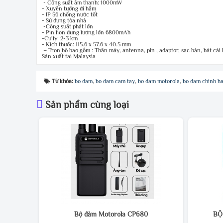
- Công suất âm thanh: 1000mW
- Xuyên tường đi hầm
-
IP 56 chống nước tốt
- Sử dụng tòa nhà
-Công suất phát lớn
- Pin lion dung lượng lớn 68
00mAh
-Cự ly: 2-3 km
- Kích thước: 115.6 x 57.6 x 40.5 mm
– Trọn bộ bao gồm : Thân máy, antenna, pin , adaptor, sạc bàn, bát cài 
Sản xuất tại Malaysia
Từ khóa:
bo dam
,
bo dam cam tay
,
bo dam motorola
,
bo dam chinh h
Sản phẩm cùng loại
Bộ đàm Motorola CP680
BỘ