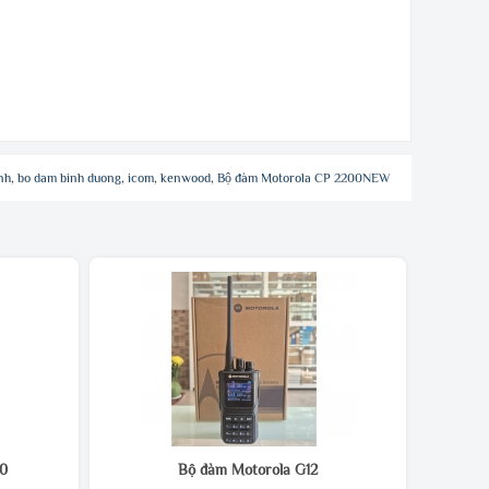
nh
,
bo dam binh duong
,
icom
,
kenwood
,
Bộ đàm Motorola CP 2200NEW
00
Bộ đàm Motorola G12