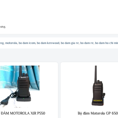
lưng.
ang
,
motorola
,
bo dam icom
,
bo dam kenwood
,
bo dam gia re
,
bo dam re
,
bo dam ho chi mi
 ĐÀM MOTOROLA XIR P550
Bộ đàm Motorola GP 65