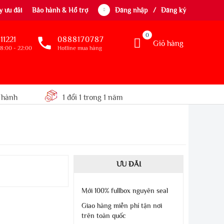
 ưu đãi
Bảo hành & Hổ trợ
Đăng nhập
/
Đăng ký
0
11221
0888170787
Giỏ hàng
8:00 - 22:00
Hotline mua hàng
 hành
1 đổi 1 trong 1 năm
ƯU ĐÃI
Mới 100% fullbox nguyên seal
Giao hàng miễn phí tận nơi
trên toàn quốc