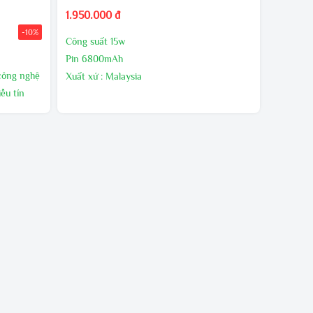
1.950.000 đ
-10%
Công suất 15w
Pin 6800mAh
 công nghệ
Xuất xứ : Malaysia
ễu tín
Bảo hành 24 tháng,1 đổi 1 trong 60 ngày đầu
nếu có lõi nhà sản xuất
i gian
n sạc.