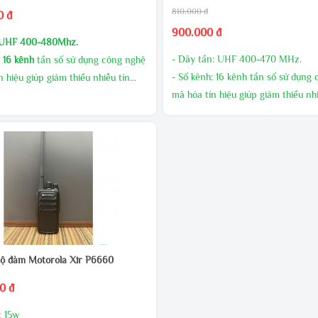
810.000 đ
0 đ
900.000 đ
UHF 400-480Mhz.
- Dãy tần: UHF 400-470 MHz.
:
16 kênh
tần số sử dụng công nghệ
- Số kênh: 16 kênh tần số sử dụng
n hiệu giúp giảm thiểu nhiễu tín
mã hóa tín hiệu giúp giảm thiểu nhi
hiệu.
ất phát cao, âm thanh to rõ
- Công suất phát: 10W (UHF).
LƯỢNG CHIẾT KHẤU CAO
- Pin: 5800mAh - 7.4V mang lại thờ
NG MIỄN PHÍ
đàm thoại dài.
 MÃI THƯỜNG XUYÊN
- Đèn báo trạng thái tín hiệu và Pi
TRỰC TIẾP ĐỂ CÓ GIÁ ƯU ĐÃI
ộ đàm Motorola Xir P6660
0 đ
t 15w