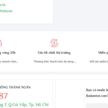
0mAh
 Malaysia
24 tháng,1 đổi 1 trong 60 ngày đầu
i nhà sản xuất
g vòng 24h
Giá tốt nhất thị trường
Miễn p
y nhanh chóng,
Phương thức thanh toán đa dạng,
Đổi sản phẩm bị
n
tiện lợi
THÔNG THÀNH NGÂN
Bạn có muốn là
.87
Bodamtot.com
g 7, Q.Gò Vấp, Tp. Hồ Chí