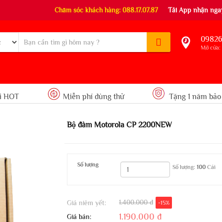
Chăm sóc khách hàng: 088.17.07.87
Tải App nhận ngay
09826
Mở cửa: 
i HOT
Miễn phí dùng thử
Tặng 1 năm bảo
Bộ đàm Motorola CP 2200NEW
Số lượng
Số lượng:
100
Cái
1.400.000 đ
Giá niêm yết:
-15%
1.190.000 đ
Giá bán: