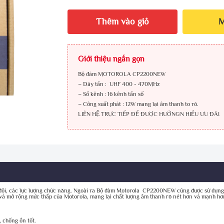
Thêm vào giỏ
M
Giới thiệu ngắn gọn
Bộ đàm MOTOROLA CP2200NEW
– Dãy tần : UHF 400 - 470MHz
– Số kênh : 16 kênh tần số
– Công suất phát :
12W mang lại âm thanh to rõ.
LIÊN HỆ TRỰC TIẾP ĐỂ ĐƯỢC HƯỞNGN HIỀU ƯU ĐÃI
, các lực lượng chức năng. Ngoài ra Bộ đàm Motorola CP2200NEW cũng được sử dụng cho
và mở rộng mức thấp của Motorola, mang lại chất lượng âm thanh rõ nét hơn và mạnh hơn,
 chống ồn tốt.