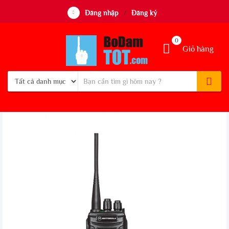
Đăng nhập
Đăng ký
/
0
Giỏ hàng