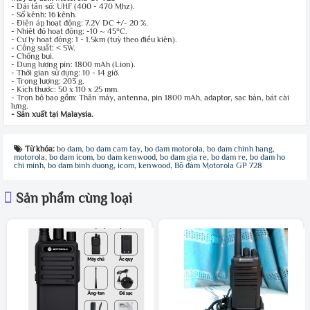
- Dải tần số: UHF (400 - 470 Mhz).
- Số kênh: 16 kênh.
- Điện áp hoạt động: 7.2V DC +/- 20 %.
- Nhiệt độ hoạt động: -10 ~ 45°C.
- Cự ly hoạt động: 1 - 1.5km (tuỳ theo điều kiện).
- Công suất: < 5W.
- Chống bụi.
- Dung lượng pin: 1800 mAh (Lion).
- Thời gian sử dụng: 10 - 14 giờ.
- Trọng lượng: 203 g.
- Kích thước: 50 x 110 x 25 mm.
- Trọn bộ bao gồm: Thân máy, antenna, pin 1800 mAh, adaptor, sạc bàn, bát cài
lưng.
- Sản xuất tại Malaysia.
Từ khóa:
bo dam
,
bo dam cam tay
,
bo dam motorola
,
bo dam chinh hang
,
motorola
,
bo dam icom
,
bo dam kenwood
,
bo dam gia re
,
bo dam re
,
bo dam ho
chi minh
,
bo dam binh duong
,
icom
,
kenwood
,
Bộ đàm Motorola GP 728
Sản phẩm cùng loại