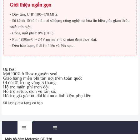
Giới thiệu ngắn gọn
- Dãy tần: UHF 400-470 MHz.
- Số kênh: 16 kênh tần số sử dụng công nghệ mã hóa tín hiệu giúp giảm thiểu
nhiễu tín hiệu.
- Công suất phát: 8W (UHF).
- Pin: 1800mAh - 7.4V mang lại thời gian đàm thoại dài.
- Đèn báo trạng thái tín hiệu và Pin sạc.
ƯU ĐÃI
Mới 100% fullbox nguyên seal
Giao hàng miễn phí tận nơi trên toàn quốc
01 đổi 01 trong vòng 3 tháng
Hỗ trợ miễn phí trọn đời
Hỗ trợ setup, dịch vụ tần số.
Hỗ trợ giá gốc ưu đãi khi mua linh kiện phụ kiện
Số lượng quà tặng có hạn
Máy bộ đàm Motorola GP 728