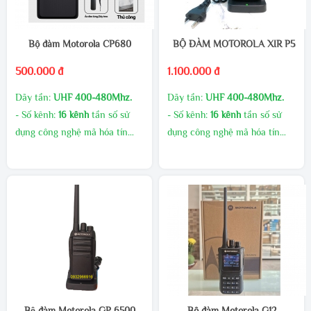
Bộ đàm Motorola CP680
BỘ ĐÀM MOTOROLA XIR P550
500.000 đ
1.100.000 đ
Dãy tần:
UHF 400-480Mhz.
Dãy tần:
UHF 400-480Mhz.
- Số kênh:
16 kênh
tần số sử
- Số kênh:
16 kênh
tần số sử
dụng công nghệ mã hóa tín
dụng công nghệ mã hóa tín
hiệu giúp giảm thiểu nhiễu tín
hiệu giúp giảm thiểu nhiễu tín
hiệu.
hiệu.
- Công suất phát cao, âm
- Công suất phát cao, âm
thanh to rõ
thanh to rõ
MUA SỐ LƯỢNG CHIẾT
MUA SỐ LƯỢNG CHIẾT
KHẤU CAO
KHẤU CAO
GIAO HÀNG MIỄN PHÍ
GIAO HÀNG MIỄN PHÍ
KHUYẾN MÃI THƯỜNG
KHUYẾN MÃI THƯỜNG
XUYÊN
XUYÊN
LIÊN HÊ TRỰC TIẾP ĐỂ CÓ
LIÊN HÊ TRỰC TIẾP ĐỂ CÓ
Bộ đàm Motorola GP 6500
Bộ đàm Motorola G12