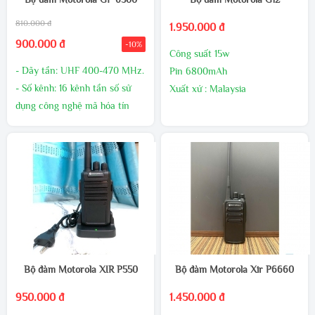
GIÁ ƯU ĐÃI HƠN
GIÁ ƯU ĐÃI HƠN
810.000 đ
1.950.000 đ
900.000 đ
-10%
Công suất 15w
- Dãy tần: UHF 400-470 MHz.
Pin 6800mAh
- Số kênh: 16 kênh tần số sử
Xuất xứ : Malaysia
dụng công nghệ mã hóa tín
Bảo hành 24 tháng,1 đổi 1
hiệu giúp giảm thiểu nhiễu tín
trong 60 ngày đầu nếu có lõi
hiệu.
nhà sản xuất
- Công suất phát: 10W (UHF).
- Pin: 5800mAh - 7.4V mang
lại thời gian đàm thoại dài.
- Đèn báo trạng thái tín hiệu
và Pin sạc.
Bộ đàm Motorola XIR P550
Bộ đàm Motorola Xir P6660
950.000 đ
1.450.000 đ