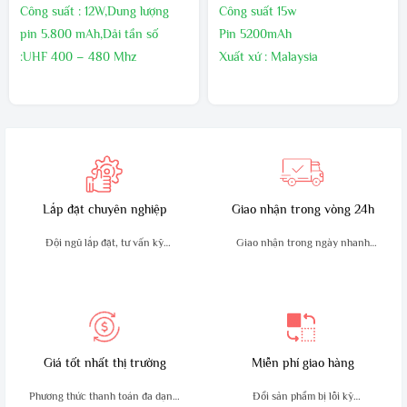
Công suất : 12W,Dung lượng
Công suất 15w
pin 5.800 mAh,Dải tần số
Pin 5200mAh
:UHF 400 – 480 Mhz
Xuất xứ : Malaysia
Kích thước:130mm x 54mm x
Bảo hành 24 tháng,1 đổi 1
32mm,Trọng lượng sản phẩm
trong 60 ngày đầu nếu có lõi
:210g
nhà sản xuất
Sản xuất tại : Malaysia
Bảo hành24 tháng
Lắp đặt chuyên nghiệp
Giao nhận trong vòng 24h
Đội ngũ lắp đặt, tư vấn kỹ
Giao nhận trong ngày nhanh
thuật giàu kinh nghiệm
chóng, an toàn
Giá tốt nhất thị trường
Miễn phí giao hàng
Phương thức thanh toán đa dạng,
Đổi sản phẩm bị lỗi kỹ