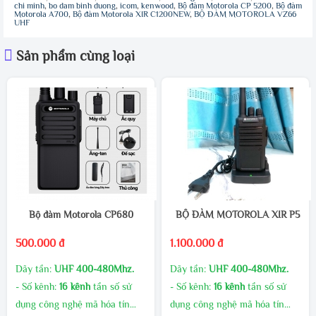
chi minh
,
bo dam binh duong
,
icom
,
kenwood
,
Bộ đàm Motorola CP 5200
,
Bộ đàm
Motorola A700
,
Bộ đàm Motorola XIR C1200NEW
,
BỘ ĐÀM MOTOROLA VZ66
UHF
Sản phẩm cùng loại
Bộ đàm Motorola CP680
BỘ ĐÀM MOTOROLA XIR P550
500.000 đ
1.100.000 đ
Dãy tần:
UHF 400-480Mhz.
Dãy tần:
UHF 400-480Mhz.
- Số kênh:
16 kênh
tần số sử
- Số kênh:
16 kênh
tần số sử
dụng công nghệ mã hóa tín
dụng công nghệ mã hóa tín