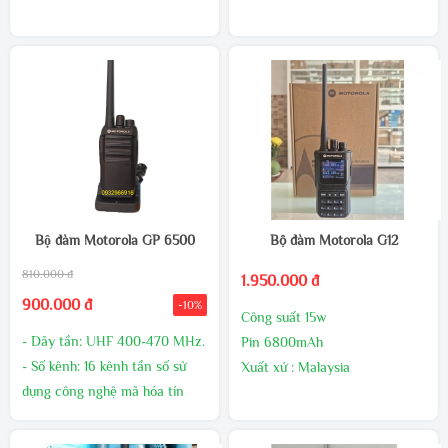
hiệu giúp giảm thiểu nhiễu tín
hiệu giúp giảm thiểu nhiễu tín
hiệu.
hiệu.
- Công suất phát cao, âm
- Công suất phát cao, âm
thanh to rõ
thanh to rõ
MUA SỐ LƯỢNG CHIẾT
MUA SỐ LƯỢNG CHIẾT
KHẤU CAO
KHẤU CAO
GIAO HÀNG MIỄN PHÍ
GIAO HÀNG MIỄN PHÍ
KHUYẾN MÃI THƯỜNG
KHUYẾN MÃI THƯỜNG
XUYÊN
XUYÊN
LIÊN HÊ TRỰC TIẾP ĐỂ CÓ
LIÊN HÊ TRỰC TIẾP ĐỂ CÓ
Bộ đàm Motorola GP 6500
Bộ đàm Motorola G12
GIÁ ƯU ĐÃI HƠN
GIÁ ƯU ĐÃI HƠN
810.000 đ
1.950.000 đ
900.000 đ
-10%
Công suất 15w
- Dãy tần: UHF 400-470 MHz.
Pin 6800mAh
- Số kênh: 16 kênh tần số sử
Xuất xứ : Malaysia
dụng công nghệ mã hóa tín
Bảo hành 24 tháng,1 đổi 1
hiệu giúp giảm thiểu nhiễu tín
trong 60 ngày đầu nếu có lõi
hiệu.
nhà sản xuất