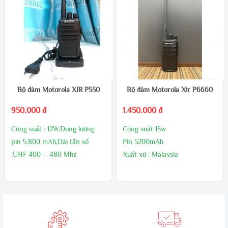
- Công suất phát: 10W (UHF).
- Pin: 5800mAh - 7.4V mang
lại thời gian đàm thoại dài.
- Đèn báo trạng thái tín hiệu
và Pin sạc.
Bộ đàm Motorola XIR P550
Bộ đàm Motorola Xir P6660
950.000 đ
1.450.000 đ
Công suất : 12W,Dung lượng
Công suất 15w
pin 5.800 mAh,Dải tần số
Pin 5200mAh
:UHF 400 – 480 Mhz
Xuất xứ : Malaysia
Kích thước:130mm x 54mm x
Bảo hành 24 tháng,1 đổi 1
32mm,Trọng lượng sản phẩm
trong 60 ngày đầu nếu có lõi
:210g
nhà sản xuất
Sản xuất tại : Malaysia
Bảo hành24 tháng