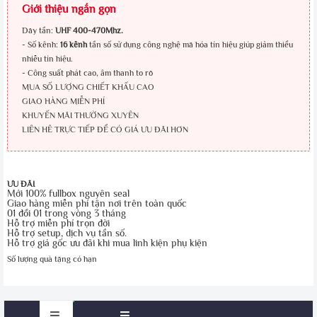
Giới thiệu ngắn gọn
Dãy tần:
UHF 400-470Mhz.
- Số kênh:
16 kênh
tần số sử dụng công nghệ mã hóa tín hiệu giúp giảm thiểu
nhiễu tín hiệu.
- Công suất phát cao, âm thanh to rõ
MUA SỐ LƯỢNG CHIẾT KHẤU CAO
GIAO HÀNG MIỄN PHÍ
KHUYẾN MÃI THƯỜNG XUYÊN
LIÊN HÊ TRỰC TIẾP ĐỂ CÓ GIÁ ƯU ĐÃI HƠN
ƯU ĐÃI
Mới 100% fullbox nguyên seal
Giao hàng miễn phí tận nơi trên toàn quốc
01 đổi 01 trong vòng 3 tháng
Hỗ trợ miễn phí trọn đời
Hỗ trợ setup, dịch vụ tần số.
Hỗ trợ giá gốc ưu đãi khi mua linh kiện phụ kiện
Số lượng quà tặng có hạn