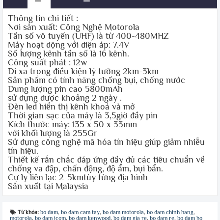
Thông tin chi tiết :
Nơi sản xuất: Công Nghệ Motorola
Tần số vô tuyến (UHF) là từ 400-480MHZ
Máy hoạt động với điện áp: 7.4V
Số lượng kênh tần số là 16 kênh.
Công suất phát : 12w
Đi xa trong điều kiện lý tưởng 2km-3km
Sản phẩm có tính năng chống bụi, chống nước
Dung lượng pin cao 5800mAh
sử dụng được khoảng 2 ngày .
Đèn led hiển thị kênh khoá và mở
Thời gian sạc của máy là 3,5giờ đầy pin
Kích thước máy: 135 x 50 x 33mm
với khối lượng là 255Gr
Sử dụng công nghệ mã hóa tín hiệu giúp giảm nhiễu
tín hiệu.
Thiết kế rắn chắc đáp ứng đầy đủ các tiêu chuẩn về
chống va đập, chấn động, độ ẩm, bụi bẩn.
Cự ly liên lạc 2-5kmtùy từng địa hình
Sản xuất tại Malaysia
Từ khóa:
bo dam
,
bo dam cam tay
,
bo dam motorola
,
bo dam chinh hang
,
motorola
,
bo dam icom
,
bo dam kenwood
,
bo dam gia re
,
bo dam re
,
bo dam ho