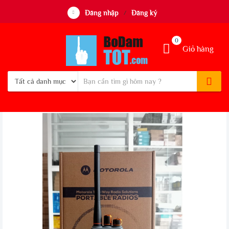
Đăng nhập
Đăng ký
/
0
Giỏ hàng