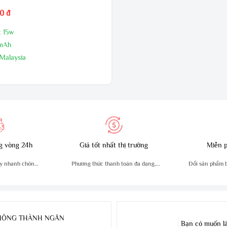
0 đ
t 15w
0mAh
 Malaysia
24 tháng,1 đổi 1 trong 60 ngày đầu
i nhà sản xuất
g vòng 24h
Giá tốt nhất thị trường
Miễn p
y nhanh chóng,
Phương thức thanh toán đa dạng,
Đổi sản phẩm bị
n
tiện lợi
THÔNG THÀNH NGÂN
Bạn có muốn là