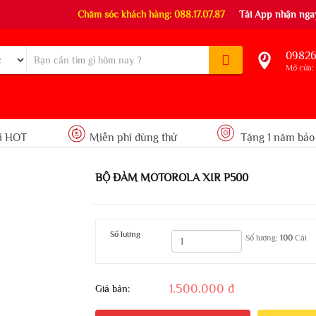
Chăm sóc khách hàng: 088.17.07.87
Tải App nhận ngay
09826
Mở cửa: 
i HOT
Miễn phí dùng thử
Tặng 1 năm bảo
BỘ ĐÀM MOTOROLA XIR P500
Số lượng
Số lượng:
100
Cái
1.500.000 đ
Giá bán: