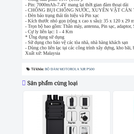
- Pin:
7000mAh-7.4V
mang lại thời gian đàm thoại dài
- CHỐNG BỤI CHỐNG NƯỚC, XUY
Ê
N VẬT CẢN 
- Đèn báo trạng thái tín hiệu và Pin xạc
- Kích thước nhỏ gọn (rộng x cao x sâu): 35 x 120 x 29
- Trọn bộ bao gồm: Thân máy, antenna, Pin sạc, adaptor, S
- Cự ly liên lạc: 1 - 4 Km
* Ứng dụng sử dụng
- Sử dụng cho bảo vệ các tòa nhà, nhà hàng khách sạn
- Dùng cho liên lạc tại các công trình xây dựng, kho bãi, 
Xuất xứ: Malaysia
Từ khóa:
BỘ ĐÀM MOTOROLA XIR P500
Sản phẩm cùng loại