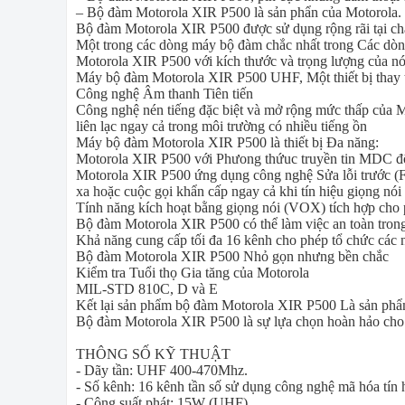
– Bộ đàm Motorola XIR P500 là sản phẩn của Motorola. T
Bộ đàm Motorola XIR P500 được sử dụng rộng rãi tại châ
Một trong các dòng máy bộ đàm chắc nhất trong Các dòn
Motorola XIR P500 với kích thước và trọng lượng của nó
Máy bộ đàm Motorola XIR P500 UHF, Một thiết bị thay t
Công nghệ Âm thanh Tiên tiến
Công nghệ nén tiếng đặc biệt và mở rộng mức thấp của M
liên lạc ngay cả trong môi trường có nhiều tiếng ồn
Máy bộ đàm Motorola XIR P500 là thiết bị Đa năng:
Motorola XIR P500 với Phưong thứuc truyền tin MDC độc
Motorola XIR P500 ứng dụng công nghệ Sửa lỗi trước (For
xa hoặc cuộc gọi khẩn cấp ngay cả khi tín hiệu giọng nói
Tính năng kích hoạt bằng giọng nói (VOX) tích hợp cho 
Bộ đàm Motorola XIR P500
có thể làm việc an toàn tro
Khả năng cung cấp tối đa 16 kênh cho phép tổ chức các 
Bộ đàm Motorola XIR P500 Nhỏ gọn nhưng bền chắc
Kiểm tra Tuổi thọ Gia tăng của Motorola
MIL-STD 810C, D và E
Kết lại sản phẩm
bộ đàm Motorola XIR P500
Là sản phẩm
Bộ đàm Motorola XIR P500 là sự lựa chọn hoàn hảo cho 
THÔNG SỐ KỸ THUẬT
- Dãy tần:
UHF 400-470Mhz.
- Số kênh:
16 kênh
tần số sử dụng công nghệ mã hóa tín h
- Công suất phát:
15W (UHF).