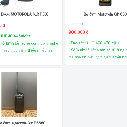
 ĐÀM MOTOROLA XIR P550
Bộ đàm Motorola GP 65
810.000 đ
0 đ
900.000 đ
UHF 400-480Mhz.
- Dãy tần: UHF 400-470 MHz.
:
16 kênh
tần số sử dụng công nghệ
- Số kênh: 16 kênh tần số sử dụng
n hiệu giúp giảm thiểu nhiễu tín
mã hóa tín hiệu giúp giảm thiểu nhi
hiệu.
ất phát cao, âm thanh to rõ
- Công suất phát: 10W (UHF).
LƯỢNG CHIẾT KHẤU CAO
- Pin: 5800mAh - 7.4V mang lại thờ
NG MIỄN PHÍ
đàm thoại dài.
 MÃI THƯỜNG XUYÊN
- Đèn báo trạng thái tín hiệu và Pi
TRỰC TIẾP ĐỂ CÓ GIÁ ƯU ĐÃI
ộ đàm Motorola Xir P6660