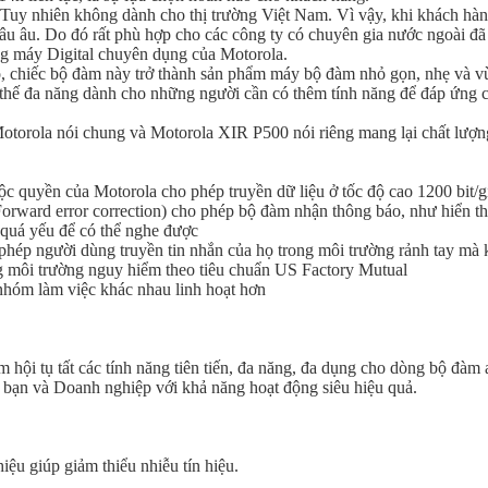
uy nhiên không dành cho thị trường Việt Nam. Vì vậy, khi khách hàng
u âu. Do đó rất phù hợp cho các công ty có chuyên gia nước ngoài đ
g máy Digital chuyên dụng của Motorola.
, chiếc bộ đàm này trở thành sản phẩm máy bộ đàm nhỏ gọn, nhẹ và vừ
hế đa năng dành cho những người cần có thêm tính năng để đáp ứng cá
otorola nói chung và Motorola XIR P500 nói riêng mang lại chất lượn
 quyền của Motorola cho phép truyền dữ liệu ở tốc độ cao 1200 bit/g
ward error correction) cho phép bộ đàm nhận thông báo, như hiển thị
 quá yếu để có thể nghe được
phép người dùng truyền tin nhắn của họ trong môi trường rảnh tay mà
ng môi trường nguy hiểm theo tiêu chuẩn US Factory Mutual
nhóm làm việc khác nhau linh hoạt hơn
 hội tụ tất các tính năng tiên tiến, đa năng, đa dụng cho dòng bộ đàm
bạn và Doanh nghiệp với khả năng hoạt động siêu hiệu quả.
iệu giúp giảm thiểu nhiễu tín hiệu.