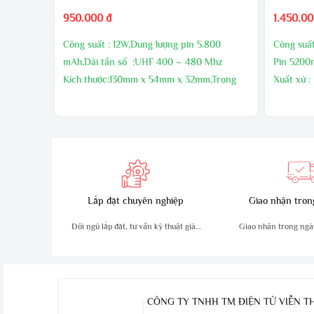
950.000 đ
1.450.00
Công suất : 12W,Dung lượng pin 5.800
Công suấ
mAh,Dải tần số :UHF 400 – 480 Mhz
Pin 520
Kích thước:130mm x 54mm x 32mm,Trọng
Xuất xứ :
lượng sản phẩm :210g
Bảo hành 
Sản xuất tại : Malaysia
nếu có lõ
Bảo hành24 tháng
Lắp đặt chuyên nghiệp
Giao nhận tron
Đội ngũ lắp đặt, tư vấn kỹ thuật giàu
Giao nhận trong ngà
kinh nghiệm
an toà
CÔNG TY TNHH TM ĐIỆN TỬ VIỄN 