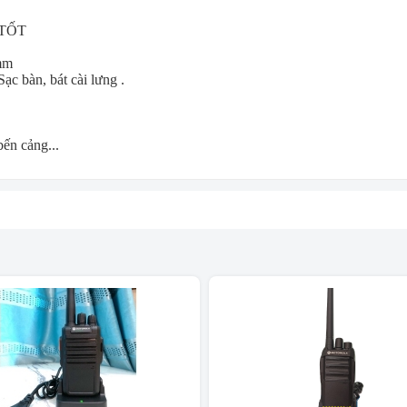
TỐT
mm
ạc bàn, bát cài lưng .
bến cảng...