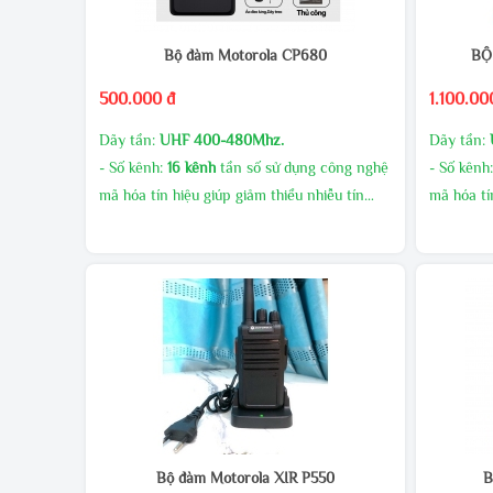
Bộ đàm Motorola CP680
BỘ
500.000 đ
1.100.00
Dãy tần:
UHF 400-480Mhz.
Dãy tần:
- Số kênh:
16 kênh
tần số sử dụng công nghệ
- Số kênh
mã hóa tín hiệu giúp giảm thiểu nhiễu tín
mã hóa tí
hiệu.
hiệu.
- Công suất phát cao, âm thanh to rõ
- Công su
MUA SỐ LƯỢNG CHIẾT KHẤU CAO
MUA SỐ 
GIAO HÀNG MIỄN PHÍ
GIAO HÀ
KHUYẾN MÃI THƯỜNG XUYÊN
KHUYẾN
LIÊN HÊ TRỰC TIẾP ĐỂ CÓ GIÁ ƯU ĐÃI
LIÊN HÊ 
HƠN
HƠN
Bộ đàm Motorola XIR P550
B