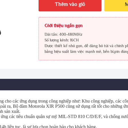
Thêm vào giỏ
M
Giới thiệu ngắn gọn
Dải tần: 400-480MHz
Số lượng kênh: 16CH
Được thiết kế nhỏ gọn, dễ dàng bỏ túi và chinh 
bằng hiệu suất làm việc mạnh mẽ, bền bỉ,pin dùn
ng cho các ứng dụng trong công nghiệp như: Khu công nghiệp, các côn
 Ngoài ra, Bộ đàm Motorola XIR P500 cũng sử dụng rất tốt cho những 
nh sản xuất.
 ứng các tiêu chuẩn quân sự mỹ MIL-STD 810 C/D/E/F, và chống nướ
h liên tục, là sự lựa chọn hoàn hảo cho khách hàng.