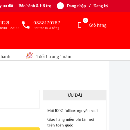
 ưu đãi
Bảo hành & Hổ trợ
Đăng nhập
/
Đăng ký
0
11221
0888170787
Giỏ hàng
8:00 - 22:00
Hotline mua hàng
 hành
1 đổi 1 trong 1 năm
ƯU ĐÃI
Mới 100% fullbox nguyên seal
Giao hàng miễn phí tận nơi
trên toàn quốc