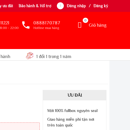
 ưu đãi
Bảo hành & Hổ trợ
Đăng nhập
/
Đăng ký
0
11221
0888170787
Giỏ hàng
8:00 - 22:00
Hotline mua hàng
 hành
1 đổi 1 trong 1 năm
ƯU ĐÃI
Mới 100% fullbox nguyên seal
Giao hàng miễn phí tận nơi
trên toàn quốc