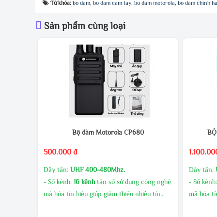
Từ khóa:
bo dam
,
bo dam cam tay
,
bo dam motorola
,
bo dam chinh h
Sản phẩm cùng loại
Bộ đàm Motorola CP680
BỘ
500.000 đ
1.100.00
Dãy tần:
UHF 400-480Mhz.
Dãy tần:
- Số kênh:
16 kênh
tần số sử dụng công nghệ
- Số kênh
mã hóa tín hiệu giúp giảm thiểu nhiễu tín
mã hóa tí
hiệu.
hiệu.