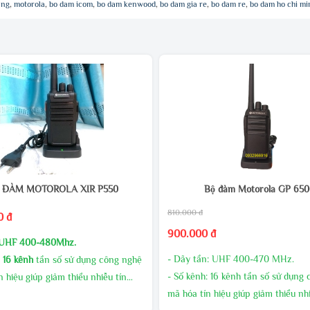
ang
,
motorola
,
bo dam icom
,
bo dam kenwood
,
bo dam gia re
,
bo dam re
,
bo dam ho chi mi
 ĐÀM MOTOROLA XIR P550
Bộ đàm Motorola GP 65
810.000 đ
0 đ
900.000 đ
UHF 400-480Mhz.
- Dãy tần: UHF 400-470 MHz.
:
16 kênh
tần số sử dụng công nghệ
- Số kênh: 16 kênh tần số sử dụng
n hiệu giúp giảm thiểu nhiễu tín
mã hóa tín hiệu giúp giảm thiểu nhi