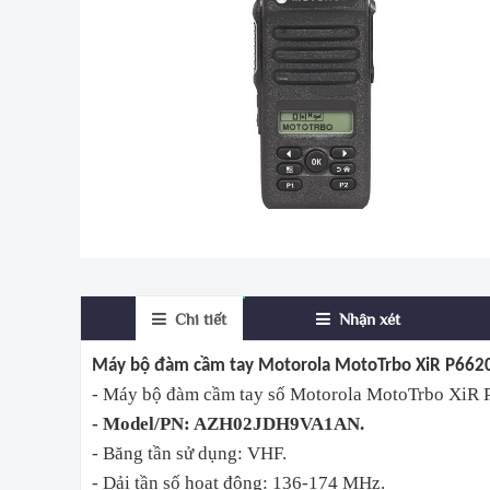
Chi tiết
Nhận xét
Máy bộ đàm cầm tay Motorola MotoTrbo XiR P662
- Máy bộ đàm cầm tay số Motorola MotoTrbo XiR P662
- Model/PN: AZH02JDH9VA1AN.
- Băng tần sử dụng: VHF.
- Dải tần số hoạt động: 136-174 MHz.