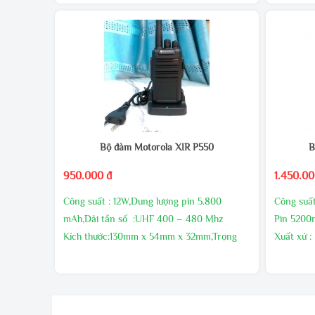
- Công suất phát cao, âm thanh to rõ
- Công su
MUA SỐ LƯỢNG CHIẾT KHẤU CAO
MUA SỐ 
GIAO HÀNG MIỄN PHÍ
GIAO HÀ
KHUYẾN MÃI THƯỜNG XUYÊN
KHUYẾN
LIÊN HÊ TRỰC TIẾP ĐỂ CÓ GIÁ ƯU ĐÃI
LIÊN HÊ 
HƠN
HƠN
Bộ đàm Motorola XIR P550
B
950.000 đ
1.450.00
Công suất : 12W,Dung lượng pin 5.800
Công suấ
mAh,Dải tần số :UHF 400 – 480 Mhz
Pin 520
Kích thước:130mm x 54mm x 32mm,Trọng
Xuất xứ :
lượng sản phẩm :210g
Bảo hành 
Sản xuất tại : Malaysia
nếu có lõ
Bảo hành24 tháng