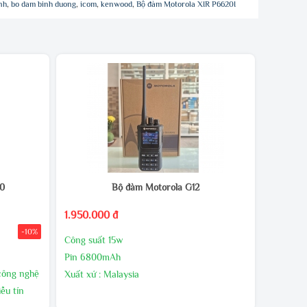
nh
,
bo dam binh duong
,
icom
,
kenwood
,
Bộ đàm Motorola XIR P6620I
00
Bộ đàm Motorola G12
1.950.000 đ
-10%
Công suất 15w
Pin 6800mAh
 công nghệ
Xuất xứ : Malaysia
ễu tín
Bảo hành 24 tháng,1 đổi 1 trong 60 ngày đầu