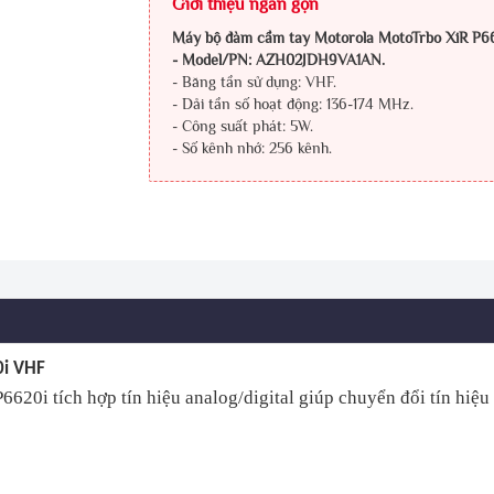
Giới thiệu ngắn gọn
Máy bộ đàm cầm tay Motorola MotoTrbo XiR P6
- Model/PN: AZH02JDH9VA1AN.
- Băng tần sử dụng: VHF.
- Dải tần số hoạt động: 136-174 MHz.
- Công suất phát: 5W.
- Số kênh nhớ: 256 kênh.
0i VHF
0i tích hợp tín hiệu analog/digital giúp chuyển đổi tín hiệu 