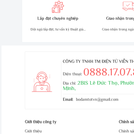
Lắp đặt chuyên nghiệp
Giao nhận tron
Đội ngũ lắp đặt, tư vấn kỹ thuật giàu
Giao nhận trong ngà
kinh nghiệm
an toà
CÔNG TY TNHH TM ĐIỆN TỬ VIỄN 
0888.17.07
Điện thoại:
2BIS Lê Đức Thọ, Phườn
Địa chỉ:
Minh,
Email:
bodamtotvn@gmail.com
Giới thiệu công ty
Chính s
Giới thiệu
Chính sá