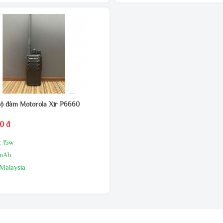
hiệu.
ất phát cao, âm thanh to rõ
- Công suất phát: 10W (UHF).
LƯỢNG CHIẾT KHẤU CAO
- Pin: 5800mAh - 7.4V mang lại thờ
NG MIỄN PHÍ
đàm thoại dài.
 MÃI THƯỜNG XUYÊN
- Đèn báo trạng thái tín hiệu và Pi
TRỰC TIẾP ĐỂ CÓ GIÁ ƯU ĐÃI
ộ đàm Motorola Xir P6660
0 đ
t 15w
0mAh
 Malaysia
24 tháng,1 đổi 1 trong 60 ngày đầu
i nhà sản xuất