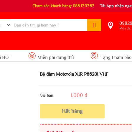
Chăm sóc khách hàng: 088.17.07.87
Tải App nhận ngay
09826
Mở cửa: 
i HOT
Miễn phí dùng thử
Tặng 1 năm bảo
Bộ đàm Motorola XIR P6620I VHF
1.000 đ
Giá bán:
Hết hàng