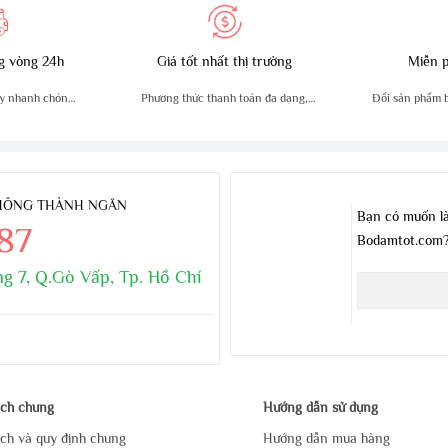
g vòng 24h
Giá tốt nhất thị trường
Miễn p
y nhanh chóng,
Phương thức thanh toán đa dạng,
Đổi sản phẩm bị
n
tiện lợi
THÔNG THÀNH NGÂN
Bạn có muốn là
.87
Bodamtot.com
g 7, Q.Gò Vấp, Tp. Hồ Chí
ách chung
Hướng dẫn sử dụng
ch và quy định chung
Hướng dẫn mua hàng