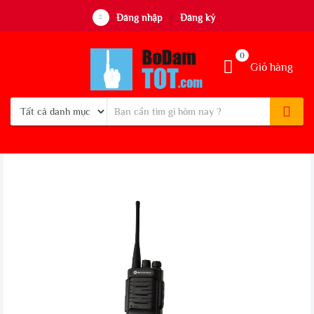
Đăng nhập
Đăng ký
/
0
Giỏ hàng