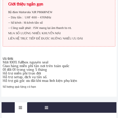
Giới thiệu ngắn gọn
Bộ đàm Motorola XIR P8668NEW
– Dãy tần : UHF 400 - 470MHz
– Số kênh : 16 kênh tần số
– Công suất phát :
15W mang lại âm thanh to rõ.
MUA SỐ LƯỢNG NHIỀU KHUYẾN MÃI
LIÊN HỆ TRỰC TIẾP ĐỂ ĐƯỢC HƯỞNG NHIỀU ƯU ĐÃI
ƯU ĐÃI
Mới 100% fullbox nguyên seal
Giao hàng miễn phí tận nơi trên toàn quốc
01 đổi 01 trong vòng 3 tháng
Hỗ trợ miễn phí trọn đời
Hỗ trợ setup, dịch vụ tần số.
Hỗ trợ giá gốc ưu đãi khi mua linh kiện phụ kiện
Số lượng quà tặng có hạn