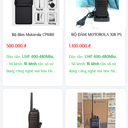
Bộ đàm Motorola CP680
BỘ ĐÀM MOTOROLA XIR P550
500.000 đ
1.100.000 đ
Dãy tần:
UHF 400-480Mhz.
Dãy tần:
UHF 400-480Mhz.
- Số kênh:
16 kênh
tần số sử
- Số kênh:
16 kênh
tần số sử
dụng công nghệ mã hóa tín
dụng công nghệ mã hóa tín
hiệu giúp giảm thiểu nhiễu tín
hiệu giúp giảm thiểu nhiễu tín
hiệu.
hiệu.
- Công suất phát cao, âm
- Công suất phát cao, âm
thanh to rõ
thanh to rõ
MUA SỐ LƯỢNG CHIẾT
MUA SỐ LƯỢNG CHIẾT
KHẤU CAO
KHẤU CAO
GIAO HÀNG MIỄN PHÍ
GIAO HÀNG MIỄN PHÍ
KHUYẾN MÃI THƯỜNG
KHUYẾN MÃI THƯỜNG