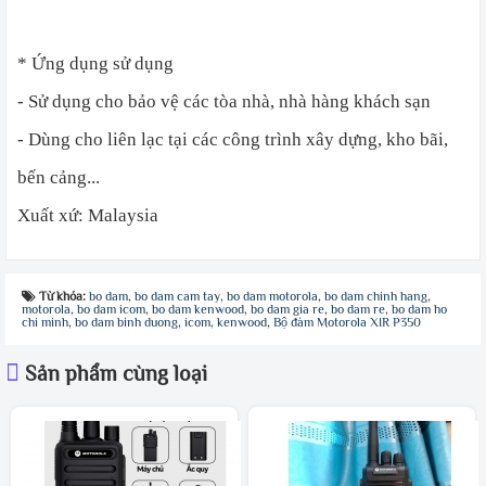
* Ứng dụng sử dụng
- Sử dụng cho bảo vệ các tòa nhà, nhà hàng khách sạn
- Dùng cho liên lạc tại các công trình xây dựng, kho bãi,
bến cảng...
Xuất xứ: Malaysia
Từ khóa:
bo dam
,
bo dam cam tay
,
bo dam motorola
,
bo dam chinh hang
,
motorola
,
bo dam icom
,
bo dam kenwood
,
bo dam gia re
,
bo dam re
,
bo dam ho
chi minh
,
bo dam binh duong
,
icom
,
kenwood
,
Bộ đàm Motorola XIR P350
Sản phẩm cùng loại