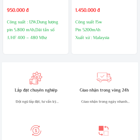
950.000 đ
1.450.000 đ
Công suất : 12W,Dung lượng
Công suất 15w
pin 5.800 mAh,Dải tần số
Pin 5200mAh
:UHF 400 – 480 Mhz
Xuất xứ : Malaysia
Kích thước:130mm x 54mm x
Bảo hành 24 tháng,1 đổi 1
32mm,Trọng lượng sản phẩm
trong 60 ngày đầu nếu có lõi
:210g
nhà sản xuất
Sản xuất tại : Malaysia
Bảo hành24 tháng
Lắp đặt chuyên nghiệp
Giao nhận trong vòng 24h
Đội ngũ lắp đặt, tư vấn kỹ
Giao nhận trong ngày nhanh
thuật giàu kinh nghiệm
chóng, an toàn