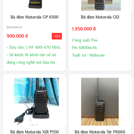
XUYÊN
XUYÊN
LIÊN HÊ TRỰC TIẾP ĐỂ CÓ
LIÊN HÊ TRỰC TIẾP ĐỂ CÓ
Bộ đàm Motorola GP 6500
Bộ đàm Motorola G12
GIÁ ƯU ĐÃI HƠN
GIÁ ƯU ĐÃI HƠN
810.000 đ
1.950.000 đ
900.000 đ
-10%
Công suất 15w
- Dãy tần: UHF 400-470 MHz.
Pin 6800mAh
- Số kênh: 16 kênh tần số sử
Xuất xứ : Malaysia
dụng công nghệ mã hóa tín
Bảo hành 24 tháng,1 đổi 1
hiệu giúp giảm thiểu nhiễu tín
trong 60 ngày đầu nếu có lõi
hiệu.
nhà sản xuất
- Công suất phát: 10W (UHF).
- Pin: 5800mAh - 7.4V mang
lại thời gian đàm thoại dài.
- Đèn báo trạng thái tín hiệu
và Pin sạc.
Bộ đàm Motorola XIR P550
Bộ đàm Motorola Xir P6660