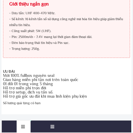
Giới thiệu ngắn gọn
- Dãy tần: UHF 400-470 MHz.
- Số kênh: 16 kênh tần số sử dụng công nghệ mã hóa tín hiệu giúp giảm thiểu
nhiễu tín hiệu.
- Công suất phát: 5W (UHF).
- Pin: 2500mAh - 7.4V mang lại thời gian đàm thoại dài.
- Đèn báo trạng thái tín hiệu và Pin sạc.
- Trọng lượng: 250g.
ƯU ĐÃI
Mới 100% fullbox nguyên seal
Giao hàng miễn phí tận nơi trên toàn quốc
01 đổi 01 trong vòng 3 tháng
Hỗ trợ miễn phí trọn đời
Hỗ trợ setup, dịch vụ tần số.
Hỗ trợ giá gốc ưu đãi khi mua linh kiện phụ kiện
Số lượng quà tặng có hạn