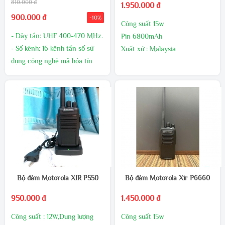
810.000 đ
1.950.000 đ
900.000 đ
-10%
Công suất 15w
- Dãy tần: UHF 400-470 MHz.
Pin 6800mAh
- Số kênh: 16 kênh tần số sử
Xuất xứ : Malaysia
dụng công nghệ mã hóa tín
Bảo hành 24 tháng,1 đổi 1
hiệu giúp giảm thiểu nhiễu tín
trong 60 ngày đầu nếu có lõi
hiệu.
nhà sản xuất
- Công suất phát: 10W (UHF).
- Pin: 5800mAh - 7.4V mang
lại thời gian đàm thoại dài.
- Đèn báo trạng thái tín hiệu
và Pin sạc.
Bộ đàm Motorola XIR P550
Bộ đàm Motorola Xir P6660
950.000 đ
1.450.000 đ
Công suất : 12W,Dung lượng
Công suất 15w