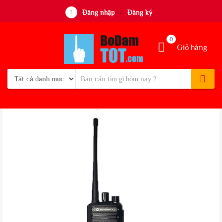
Đăng nhập
Đăng ký
/
0
Giỏ hàng