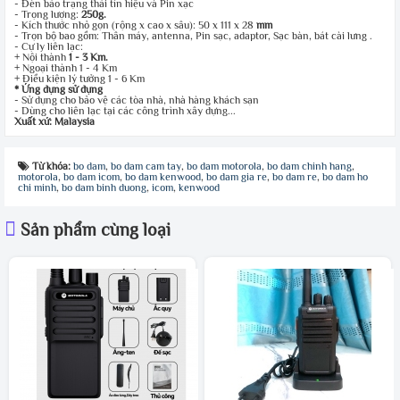
- Đèn báo trạng thái tín hiệu và Pin xạc
- Trọng lượng:
250g.
- Kích thước nhỏ gọn (rộng x cao x sâu): 50 x 111 x 28
mm
- Trọn bộ bao gồm: Thân máy, antenna, Pin sạc, adaptor, Sạc bàn, bát cài lưng .
- Cự ly liên lạc:
+ Nội thành
1 - 3 Km.
+ Ngoại thành 1 - 4 Km
+ Điều kiện lý tưởng 1 - 6 Km
* Ứng dụng sử dụng
- Sử dụng cho bảo vệ các tòa nhà, nhà hàng khách sạn
- Dùng cho liên lạc tại các công trình xây dựng...
Xuất xứ: Malaysia
Từ khóa:
bo dam
,
bo dam cam tay
,
bo dam motorola
,
bo dam chinh hang
,
motorola
,
bo dam icom
,
bo dam kenwood
,
bo dam gia re
,
bo dam re
,
bo dam ho
chi minh
,
bo dam binh duong
,
icom
,
kenwood
Sản phẩm cùng loại