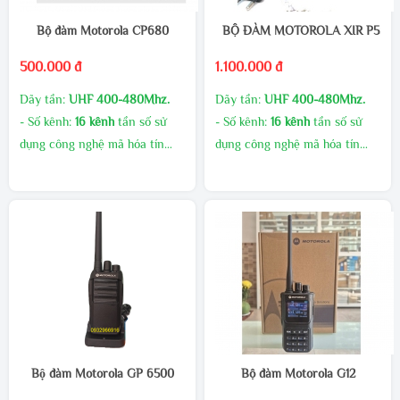
Bộ đàm Motorola CP680
BỘ ĐÀM MOTOROLA XIR P550
500.000 đ
1.100.000 đ
Dãy tần:
UHF 400-480Mhz.
Dãy tần:
UHF 400-480Mhz.
- Số kênh:
16 kênh
tần số sử
- Số kênh:
16 kênh
tần số sử
dụng công nghệ mã hóa tín
dụng công nghệ mã hóa tín
hiệu giúp giảm thiểu nhiễu tín
hiệu giúp giảm thiểu nhiễu tín
hiệu.
hiệu.
- Công suất phát cao, âm
- Công suất phát cao, âm
thanh to rõ
thanh to rõ
MUA SỐ LƯỢNG CHIẾT
MUA SỐ LƯỢNG CHIẾT
KHẤU CAO
KHẤU CAO
GIAO HÀNG MIỄN PHÍ
GIAO HÀNG MIỄN PHÍ
KHUYẾN MÃI THƯỜNG
KHUYẾN MÃI THƯỜNG
XUYÊN
XUYÊN
LIÊN HÊ TRỰC TIẾP ĐỂ CÓ
LIÊN HÊ TRỰC TIẾP ĐỂ CÓ
Bộ đàm Motorola GP 6500
Bộ đàm Motorola G12
GIÁ ƯU ĐÃI HƠN
GIÁ ƯU ĐÃI HƠN