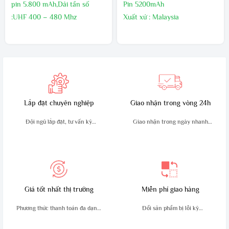
pin 5.800 mAh,Dải tần số
Pin 5200mAh
:UHF 400 – 480 Mhz
Xuất xứ : Malaysia
Kích thước:130mm x 54mm x
Bảo hành 24 tháng,1 đổi 1
32mm,Trọng lượng sản phẩm
trong 60 ngày đầu nếu có lõi
:210g
nhà sản xuất
Sản xuất tại : Malaysia
Bảo hành24 tháng
Lắp đặt chuyên nghiệp
Giao nhận trong vòng 24h
Đội ngũ lắp đặt, tư vấn kỹ
Giao nhận trong ngày nhanh
thuật giàu kinh nghiệm
chóng, an toàn
Giá tốt nhất thị trường
Miễn phí giao hàng
Phương thức thanh toán đa dạng,
Đổi sản phẩm bị lỗi kỹ
tiện lợi
thuật trong 10 ngày