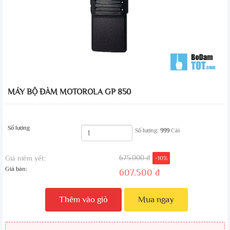
MÁY BỘ ĐÀM MOTOROLA GP 850
Số lượng
Số lượng:
999
Cái
675.000 đ
Giá niêm yết:
-10%
Giá bán:
607.500 đ
Thêm vào giỏ
Mua ngay