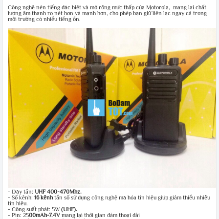
Công nghệ nén tiếng đặc biệt và mở rộng mức thấp của Motorola, mang lại chất
lượng âm thanh rõ nét hơn và mạnh hơn, cho phép bạn giữ liên lạc ngay cả trong
môi trường có nhiều tiếng ồn.
- Dãy tần:
UHF 400-470Mhz.
- Số kênh:
16 kênh
tần số sử dụng công nghệ mã hóa tín hiệu giúp giảm thiểu nhiễu
tín hiệu.
- Công suất phát: 5W
(UHF).
- Pin: 25
00mAh-7.4V
mang lại thời gian đàm thoại dài