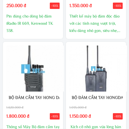
250.000 đ
1.350.000 đ
-10%
-10%
Pin dùng cho dòng bộ đàm
Thiết kế máy bộ đàm độc đáo
iRadio IR 669, Kenwood TK
với các tính năng vượt trội,
338.
kiểu dáng nhỏ gọn, siêu nhẹ,
Pin thiết kế chắc chắn, dung
chắc chắn. Khả năng phòng
lượng cao.
chống cháy nổ, tiết kiệm pin,
chống nước, chịu va đập, chấn
động, gọi khẩn cấp, lựa chọn
độ rộng kênh.
BỘ ĐÀM CẦM TAY HONG DA (HD-Q8)
BỘ ĐÀM CẦM TAY HONGDA CD
1.620.000 đ
1.035.000 đ
1.800.000 đ
1.150.000 đ
-10%
-10%
Thông số Máy Bộ đàm cầm tay
Kích cỡ nhỏ gọn vừa lòng bàn tay.