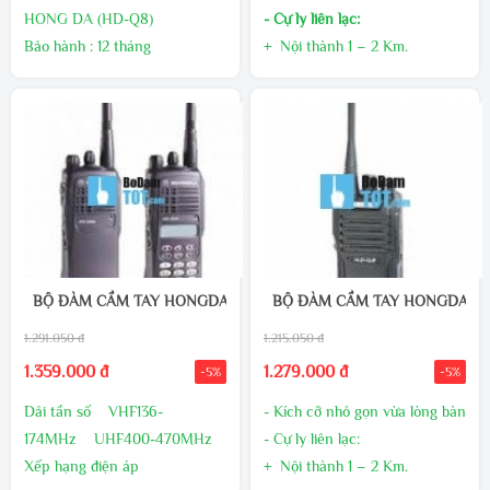
HONG DA (HD-Q8)
- Cự ly liên lạc:
Bảo hành : 12 tháng
+ Nội thành 1 – 2 Km.
Vận chuyển: Miễn phí trong
+ Ngoại thành 2 – 3 Km
nội thành Hà Nội
+ Điều kiện lý tưởng 3 – 5 Km
Chỉ số kỹ thuật :
- Tính năng 38 CTCSS và 83 CDC
Bộ nhận tín hiệu
giúp người sử dụng nghe được rõ h
RF Độ nhạy ≤ 0.25uV
cuộc gọi trong nhóm
Im lặng nhạy ≤ 0.2uV
Tần số âm thanh điện ≥
500MW
Méo âm <5%
BỘ ĐÀM CẦM TAY HONGDA HD-668
BỘ ĐÀM CẦM TAY HONGDA HD
1.291.050 đ
1.215.050 đ
1.359.000 đ
1.279.000 đ
-5%
-5%
Dải tần số VHF136-
- Kích cỡ nhỏ gọn vừa lòng bàn tay
174MHz UHF400-470MHz
- Cự ly liên lạc:
Xếp hạng điện áp
+ Nội thành 1 – 2 Km.