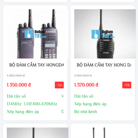
DC 7.2V
+ Ngoại thành 2 – 3 Km
Bộ nhớ kênh
+ Điều kiện lý tưởng 3 – 5 Km
16
Khoảng cách
12.5KHz/25KHz kênh
Độ nhạy tần số
± 2.5PPMAntenna
Trở kháng 50Ω
BỘ ĐÀM CẦM TAY HONGDA HD-8800
BỘ ĐÀM CẦM TAY HONG DA (H
1.282.500 đ
1.301.500 đ
1.350.000 đ
1.370.000 đ
-5%
-5%
Dải tần số VHF136-
Dải tần số
174MHz UHF400-470MHz
Xếp hạng điện áp
Xếp hạng điện áp DC 7.2V
Bộ nhớ kênh
Bộ nhớ kênh 99
Độ giãn kênh
Khoảng cách 1
Tần số độ nhạy
2.5KHz/25KHz kênh
Trở kháng