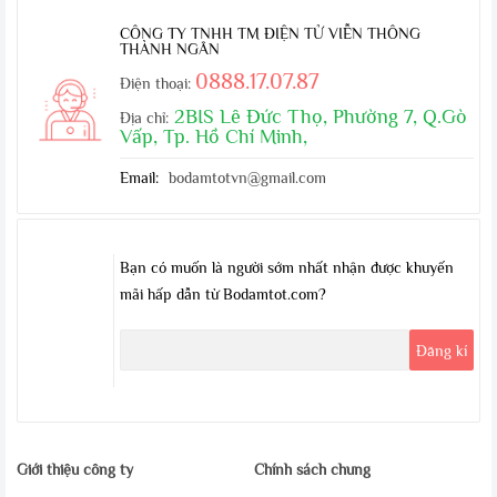
CÔNG TY TNHH TM ĐIỆN TỬ VIỄN THÔNG
THÀNH NGÂN
0888.17.07.87
Điện thoại:
2BIS Lê Đức Thọ, Phường 7, Q.Gò
Địa chỉ:
Vấp, Tp. Hồ Chí Minh,
Email:
bodamtotvn@gmail.com
Bạn có muốn là người sớm nhất nhận được khuyến
mãi hấp dẫn từ Bodamtot.com?
Giới thiệu công ty
Chính sách chung