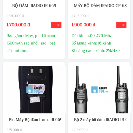
BỘ ĐÀM IRADIO IR-669
MÁY BỘ ĐÀM IRADIO CP-680
1.530.000 đ
1.710.000 đ
1.700.000 đ
1.900.000 đ
-10%
-10%
Bao gồm : Máy, pin Lithium
Dải tần:, 400-470 Mhz
1500mAh sạc nhồi, sạc , bát
Số lượng kênh: 16 kênh
cài, antenna.
Khoảng cách kênh: 25kHz /
Công suất phát 4W / 5W, cự ly
12.5kHz
liên lạc 1 ~ 3Km. Hổ trợ nghe
Điện áp sử dụng: 7.4 V DC ±20
Radio FM
%
16 kênh tần số UHF 400-
Thời gian sử dụng: khoảng 16
470Mhz ; VHF 136 ~ 174
giờ
MHz.
Cự ly liên lạc >3km
Kích thước 60 X 115 X 33 mm.
Trong lượng siêu nhẹ 180g.
Hãng sản xuất:
IRADIO
Pin Máy Bộ đàm Iradio IR 669
Bộ 2 máy bộ đàm IRADIO IR-668
225.000 đ
1.215.000 đ