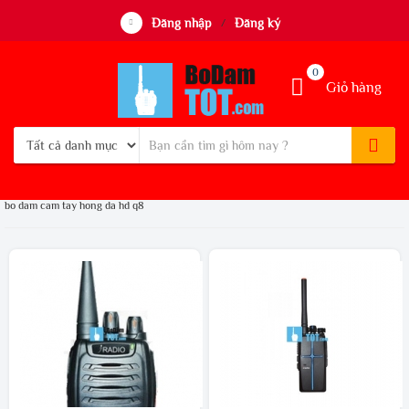
Đăng nhập
Đăng ký
/
0
Giỏ hàng
bo dam cam tay hong da hd q8