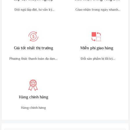
- Tần số âm thanh điện ≥
500MW
Đội ngũ lắp đặt, tư vấn kỹ
Giao nhận trong ngày nhanh
thuật giàu kinh nghiệm
chóng, an toàn
Giá tốt nhất thị trường
Miễn phí giao hàng
Phương thức thanh toán đa dạng,
Đổi sản phẩm bị lỗi kỹ
tiện lợi
thuật trong 10 ngày
Hàng chính hãng
Hàng chính hãng