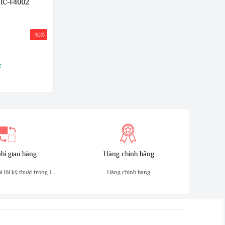
 IC-F4002
-10%
z
D và E
hí giao hàng
Hàng chính hãng
 lỗi kỹ thuật trong 10
Hàng chính hãng
ngày