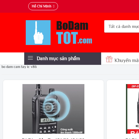
Hồ Chí Minh
Danh mục sản phẩm
Khuyến mã
bo dam cam tay ic v86