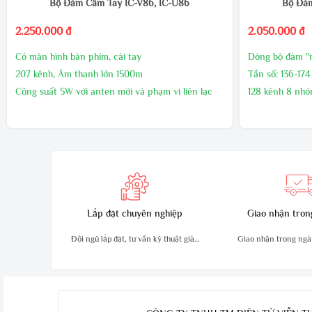
Bộ Đàm Cầm Tay IC-V86, IC-U86
Bộ Đàm
2.250.000 đ
2.050.000 đ
Có màn hình bàn phím, cài tay
Dòng bộ đàm "n
207 kênh, Âm thanh lớn 1500m
Tần số: 136-17
Công suất 5W với anten mới và phạm vi liên lạc
128 kênh 8 nhó
lớn hơn
Tương thích M
Chống nước và bụi IP54
Mã hóa - giải 
Chống va đập theo tiêu chuẩn MIL-STD810G
Chống bụi chốn
Made in Japan
Tiêu chuẩn quâ
Bảo hành 2 năm
Lắp đặt chuyên nghiệp
Giao nhận tron
Đội ngũ lắp đặt, tư vấn kỹ thuật giàu
Giao nhận trong ngà
kinh nghiệm
an toà