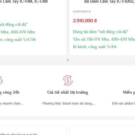
 Cầm Tay IC-V88, IC-U88
Bộ Đàm Cầm Tay IC-F3002,
2.619.000 đ
2.910.000 đ
ồi đồng cối đá"
Dòng bộ đàm "nồi đồng cối đá"
4 Mhz, 400-470 Mhz
Tần số: 136-174 Mhz, 400-470 Mh
m, công suất 5/4.5W
16 kênh, công suất 5/4W
DC1200: PPT ID
Tương thích MDC1200: PTT ID
mã DTCS và CTCSS
1
Mã hóa - giải mã DTCS và CTCSS
g nước IP67
Chống bụi chống nước IP54
n sự mỹ MIL810 C,D và E
Tiêu chuẩn quân sự mỹ MIL810 C,
g vòng 24h
Giá tốt nhất thị trường
Miễn p
y nhanh chóng,
Phương thức thanh toán đa dạng,
Đổi sản phẩm bị
n
tiện lợi