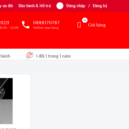
 ưu đãi
Bảo hành & Hổ trợ
Đăng nhập
/
Đăng ký
0
11221
0888170787
Giỏ hàng
8:00 - 22:00
Hotline mua hàng
 hành
1 đổi 1 trong 1 năm