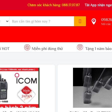
Chăm sóc khách hàng: 088.17.07.87
Tải App nhận ngay
09826
Mở cửa: 
i HOT
Miễn phí dùng thử
Tặng 1 năm bảo