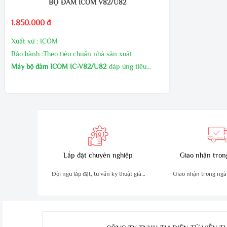
BỘ ĐÀM ICOM V82/U82
1.850.000 đ
Xuất xứ : ICOM
Bảo hành :Theo tiêu chuẩn nhà sản xuất
Máy bộ đàm ICOM IC-V82/U82
đáp ứng tiêu
chuân IP57, MIL STD 810. Bộ đàm có công suất
lớn 7W, 107 CH + 10 nhóm nhớ. Pin Ni-MH
1500mAh (thời gian sử dụng Pin 10-12 giờ), máy
đáp ứng các tiêu chuẩn chịu va đập, độ ẩm, bụi,
nước.
Lắp đặt chuyên nghiệp
Giao nhận tron
Đội ngũ lắp đặt, tư vấn kỹ thuật giàu
Giao nhận trong ngà
kinh nghiệm
an toà