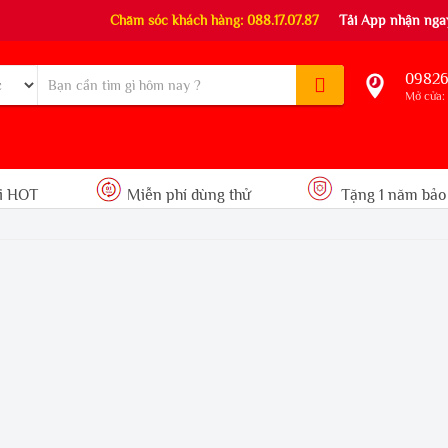
Chăm sóc khách hàng: 088.17.07.87
Tải App nhận ngay
09826
Mở cửa: 
i HOT
Miễn phí dùng thử
Tặng 1 năm bảo