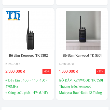
Tần số: UHF – VHF, 16 kênh
khả năng chống nước và
Công suất phát : 12W
chống bụi. – Máy có thiết kế
VHF/UHF
gọn nhẹ, dễ dàng cầm tay mà
Pin: Lion- 13V – 3800 mAh
không gây cản trở. Đồng thời
Trọn bộ bao gồm: Thân máy,
cấu trúc máy rất chắc khỏe
hộp máy, pin, sạc, ănten, bát
không gây có khả năng chịu
cài
chấn động va đập.
Bộ đàm Kenwood TK 3302
Bộ Đàm Kenwood TK 3301
2.295.000 đ
1.038.500 đ
2.550.000 đ
1.550.000 đ
-10%
-33%
+ Dãy tần : 400 - 440; 450 -
BỘ ĐÀM KENWOOD TK 3501
470MHz
Thương hiệu: kenwood
+ Công suất phát : 4W (UHF)
Malaysia Bảo Hành: 12 Tháng
+ Số kênh: 16 kênh
Phí vận chuyển: Miễn phí nội
1
+ Dung lượng pin:
thành toàn quốc