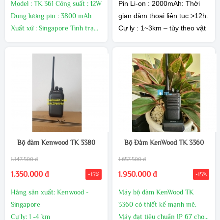
Model : TK 361 Công suất : 12W
Pin Li-on : 2000mAh: Thời
Dung lượng pin : 3800 mAh
gian đàm thoại liên tục >12h.
Xuất xứ : Singapore Tình trạng
Cự ly : 1~3km – tùy theo vật
: Còn hàng,mới 100%,tặng kèm
cản.
tai nghe. Bảo hành : 12
Xuất xứ : Kenwood –
tháng,đổi mới 03 tháng nếu lỗi
Singapore.
kỹ thuật
Bảo hành chính hãng 12
Tháng.
Đổi mới 100% do lỗi nhà sản
xuất.
Bộ đàm Kenwood TK 3380
Bộ Đàm KenWood TK 3360
1.147.500 đ
1.657.500 đ
1.350.000 đ
1.950.000 đ
-15%
-15%
Hãng sản xuất: Kenwood -
Máy bộ đàm KenWood TK
Singapore
3360 có thiết kế mạnh mẽ.
Cự ly: 1 -4 km
Máy đạt tiêu chuẩn IP 67 cho