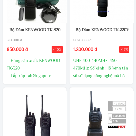
Bộ Đàm KENWOOD TK-320
Bộ Đàm KENWOOD TK-2207G
510.000 đ
1.020.000 đ
850.000 đ
1.200.000 đ
-40%
-15%
– Hãng sản xuất: KENWOOD
UHF 400-440MHz, 450-
TK-320
470MHz Số kênh : 16 kênh tần
– Lắp ráp tại: Singapore
số sử dụng công nghệ mã hóa
– Bảo hành thân máy 24
tín hiệu giúp giảm thiểu nhiễu
tháng
tín hiệu Công suất phát : 10W
– Bảo hành phụ kiện 12 tháng
Trọng lượng : 260g Kích thước
(rộng x cao x sâu) : 54 x 111 x
33 mm Trọn bộ bao gồm : Thân
máy, antenna, pin 2500 mAh,
adaptor, sạc bàn, bát cài lưng