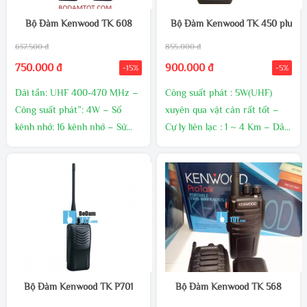
Bộ Đàm Kenwood TK 608
Bộ Đàm Kenwood TK 450 plus
637.500 đ
855.000 đ
750.000 đ
900.000 đ
-15%
-5%
Dải tần: UHF 400-470 MHz –
Công suất phát : 5W(UHF)
Công suất phát”: 4W – Số
xuyên qua vật cản rất tốt –
kênh nhớ: 16 kênh nhớ – Sử
Cự ly liên lạc : 1 ~ 4 Km – Dãy
dụng tốt nhất trong điều kiện
tần số : 400-470 Mhz (UHF) –
nhiệt độ: Từ -30oC đến +60oC
Bộ nhớ 16 kênh tần số. – Kích
– Độ nhạy thu: 0,22 MV –
thước nhỏ, gọn : 111x 55 x 30
Dung lượng pin: 2000 MAh –
mm. – Trọng lượng : 250g
Chất liệu pin: Li-ion – Thời
gian sạc Pin: 3 giờ với bộ sạc
tiêu chuẩn – Xuất xứ:
Kenwood – Malaysia
Bộ Đàm Kenwood TK P701
Bộ Đàm Kenwood TK 568