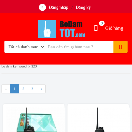
Đăng nhập
Đăng ký
/
0
Giỏ hàng
bo dam kenwood tk 320
«
1
2
3
»