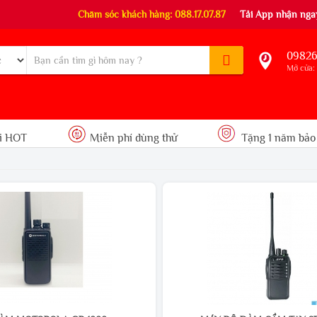
Chăm sóc khách hàng: 088.17.07.87
Tải App nhận ngay
09826
Mở cửa: 
i HOT
Miễn phí dùng thử
Tặng 1 năm bảo