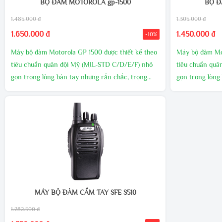
BỘ ĐÀM MOTOROLA gp-1500
BỘ Đ
1.485.000 đ
1.305.000 đ
1.650.000 đ
1.450.000 đ
-10%
Máy bộ đàm Motorola GP 1500 được thiết kế theo
Máy bộ đàm Mot
tiêu chuẩn quân đội Mỹ (MIL-STD C/D/E/F) nhỏ
tiêu chuẩn quâ
gọn trong lòng bàn tay nhưng rắn chắc, trọng
gọn trong lòng
lượng nhẹ, sử dụng pin Li-ion nhằm kéo dài thời
lượng nhẹ, sử d
gian sử dụng,công suất phát lên tới 10W đảm bảo
gian sử dụng,c
cự ly liên lạc tốt. Công suất : 10W Dung lượng pin :
cự ly liên lạc t
3800 mAh Xuất xứ: Motorola.
3800 mAh Xuất 
MÁY BỘ ĐÀM CẦM TAY SFE S510
1.282.500 đ