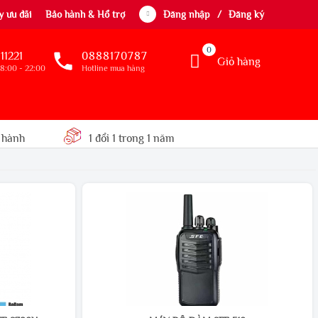
 ưu đãi
Bảo hành & Hổ trợ
Đăng nhập
/
Đăng ký
0
11221
0888170787
Giỏ hàng
8:00 - 22:00
Hotline mua hàng
 hành
1 đổi 1 trong 1 năm