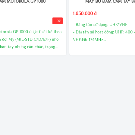
ÀM MOTOROLA GP 1000
MÁY BỘ ĐÀM CẦM TAY SF
1.650.000 đ
-10%
-
Băng tần sử dụng:
UHF/VHF
orola GP 1000 được thiết kế theo
-
Dải tần số hoạt động:
UHF: 400 
n đội Mỹ (MIL-STD C/D/E/F) nhỏ
VHF:136-174MHz
 bàn tay nhưng rắn chắc, trọng
-
Công suất phát:
5 W
ụng pin Li-ion nhằm kéo dài thời
-
Số kênh nhớ:
16
ông suất phát lên tới 10W đảm bảo
ốt. Công suất : 10W Dung lượng pin :
xứ: Motorola.