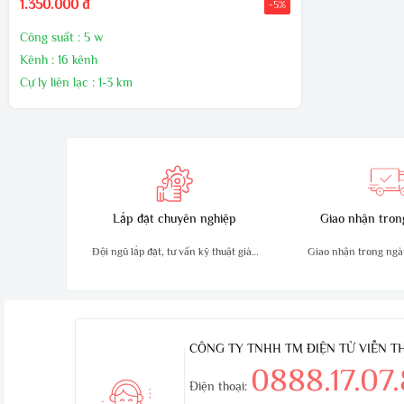
1.350.000 đ
-5%
Công suất : 5 w
Kênh : 16 kênh
Cự ly liên lạc : 1-3 km
Hãng sản xuất : SFE
Xuất xứ : Chính hãng
Bảo hành : 12 tháng
Lắp đặt chuyên nghiệp
Giao nhận tron
Đội ngũ lắp đặt, tư vấn kỹ thuật giàu
Giao nhận trong ngà
kinh nghiệm
an toà
CÔNG TY TNHH TM ĐIỆN TỬ VIỄN 
0888.17.07
Điện thoại: