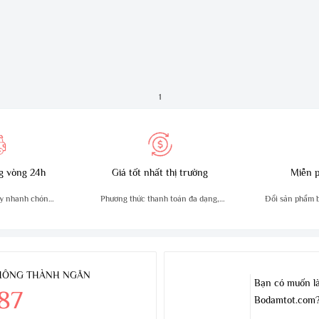
1
g vòng 24h
Giá tốt nhất thị trường
Miễn p
y nhanh chóng,
Phương thức thanh toán đa dạng,
Đổi sản phẩm bị
n
tiện lợi
THÔNG THÀNH NGÂN
Bạn có muốn là
.87
Bodamtot.com