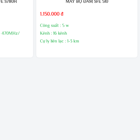
E S780H
MÁY BỘ ĐÀM SFE 510
1.150.000 đ
Công suất : 5 w
- 470MHz/
Kênh : 16 kênh
Cự ly liên lạc : 1-3 km
Hãng sản xuất : SFE
Xuất xứ : Chính hãng
Bảo hành : 12 tháng