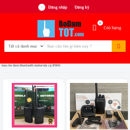
Đăng nhập
Đăng ký
/
0
Giỏ hàng
may bo dam bluetooth motorola cp 8900