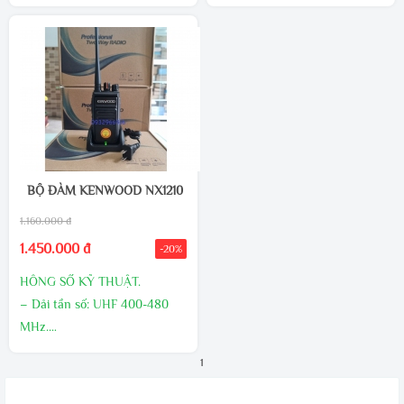
– Số kênh : 16 kênh tần số
– Số kênh : 16 kênh tần số
– Công suất phát : 12
W mang
– Công suất phát : 18
W mang
lại âm thanh to rõ.
lại âm thanh to rõ.
MUA SỐ LƯỢNG NHIỀU
MUA SỐ LƯỢNG NHIỀU
KHUYẾN MÃI
KHUYẾN MÃI
LIÊN HỆ TRỰC TIẾP ĐỂ
LIÊN HỆ TRỰC TIẾP ĐỂ
ĐƯỢC HƯỞNG NHIỀU ƯU
ĐƯỢC HƯỞNG NHIỀU ƯU
ĐÃI
ĐÃI
BỘ ĐÀM KENWOOD NX1210
1.160.000 đ
1.450.000 đ
-20%
HÔNG SỐ KỸ THUẬT.
– Dải tần số: UHF 400-480
MHz.
– Bộ nhớ 16 kênh tần số.
1
– Công suất phát : 16W(UHF)
xuyên qua vật cản rất tốt.