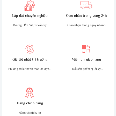
– Điện áp hoạt động : 7,4V.
– Pin : Li-on (5800 mAh) cho
Lắp đặt chuyên nghiệp
Giao nhận trong vòng 24h
thời gian sử dụng liên tục 10 ~
12h.
Đội ngũ lắp đặt, tư vấn kỹ
Giao nhận trong ngày nhanh
– Xuất xứ: Kenwood
thuật giàu kinh nghiệm
chóng, an toàn
Giá tốt nhất thị trường
Miễn phí giao hàng
Phương thức thanh toán đa dạng,
Đổi sản phẩm bị lỗi kỹ
tiện lợi
thuật trong 10 ngày
Hàng chính hãng
Hàng chính hãng