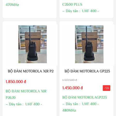
GIÁ ƯU ĐÃI HƠN
C2600 PLUS
470MHz
– Dãy tần : UHF 400 -
– Số kênh : 16 kênh tần số
470MHz
– Công suất phát : 8
W mang
– Số kênh : 16 kênh tần số
lại âm thanh to rõ.
– Công suất phát : 14
W mang
MUA SỐ LƯỢNG NHIỀU
lại âm thanh to rõ.
KHUYẾN MÃI
MUA SỐ LƯỢNG NHIỀU
LIÊN HỆ TRỰC TIẾP ĐỂ
KHUYẾN MÃI
ĐƯỢC HƯỞNG NHIỀU ƯU
LIÊN HỆ TRỰC TIẾP ĐỂ
ĐÃI
ĐƯỢC HƯỞNG NHIỀU ƯU
ĐÃI
BỘ ĐÀM MOTOROLA XIR P2620
BỘ ĐÀM MOTOROLA GP223
1.377.500 đ
1.850.000 đ
1.450.000 đ
-5%
BỘ ĐÀM MOTOROLA XIR
BỘ ĐÀM MOTOROLAGP223
P2620
– Dãy tần : UHF 400 -
– Dãy tần : UHF 400 -
480MHz
480MHz