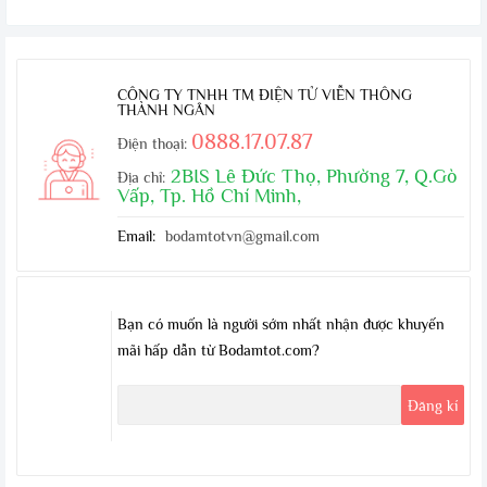
micro, cáp nối nguồn DC,
Anten.
–
Sản phẩm chính hãng
KENWOOD.
CÔNG TY TNHH TM ĐIỆN TỬ VIỄN THÔNG
THÀNH NGÂN
–
Sản xuất tại Singapore.
0888.17.07.87
Điện thoại:
2BIS Lê Đức Thọ, Phường 7, Q.Gò
Địa chỉ:
Vấp, Tp. Hồ Chí Minh,
Email:
bodamtotvn@gmail.com
Bạn có muốn là người sớm nhất nhận được khuyến
mãi hấp dẫn từ Bodamtot.com?