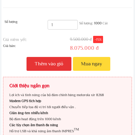
Số lượng
Số lượng:
1000
Cái
9.500.000 đ
Giá niêm yết:
-15%
Giá bán:
8.075.000 đ
Thêm vào giỏ
Mua ngay
Giới thiệu ngắn gọn
Lợi ích và tính năng của bộ đàm chính hãng motorola xir 8268
Modem GPS tích hợp
Chuyển tiếp tọa độ vị trí tới người điều vận .
Giàn ăng-ten nhiều kênh
Bộ đàm hoạt động trên 1000 kênh
Các tùy chọn âm thanh đa năng
TM
Hỗ trợ USB và khả năng âm thanh IMPRES