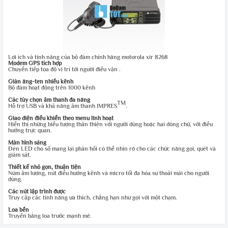
Lợi ích và tính năng của bộ đàm chính hãng motorola xir 8268
Modem GPS tích hợp
Chuyển tiếp tọa độ vị trí tới người điều vận .
Giàn ăng-ten nhiều kênh
Bộ đàm hoạt động trên 1000 kênh
Các tùy chọn âm thanh đa năng
TM
Hỗ trợ USB và khả năng âm thanh IMPRES
.
Giao diện điều khiển theo menu linh hoạt
Hiển thị những biểu tượng thân thiện với người dùng hoặc hai dòng chữ, với điều
hướng trực quan.
Màn hình sáng
Đèn LED cho số mang lại phản hồi có thể nhìn rõ cho các chức năng gọi, quét và
giám sát.
Thiết kế nhỏ gọn, thuận tiện
Núm âm lượng, nút điều hướng kênh và micro tối đa hóa sự thoải mái cho người
dùng.
Các nút lập trình được
Truy cập các tính năng ưa thích, chẳng hạn như gọi với một chạm.
Loa bền
Truyền bằng loa trước mạnh mẽ.