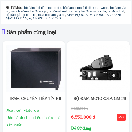
Từ khóa:
bộ đàm
,
bộ đàm motorola
,
bộ đàm icom
,
bộ đàm kenwood
,
bo dam gia
re
,
máy bộ đàm
,
bộ đàm kyd
,
bộ đàm baofeng
,
máy bộ đàm motorola
,
bộ đàm hyt
,
bộ đàm sỉ
,
bo dam re
,
mua bo dam gia re
,
MÁY BỘ ĐÀM MOTOROLA GP 326
,
MÁY BỘ ĐÀM MOTOROLA GP 3168
Sản phẩm cùng loại
TRẠM CHUYỂN TIẾP TÍN HIỆU MOTOROLA CDR 500
BỘ ĐÀM MOTOROLA GM 3188
6.222.500 đ
Xuất xứ : Motorola
6.550.000 đ
Bảo hành :Theo tiêu chuẩn nhà
-5%
sản xuất
Dễ Sử dụng