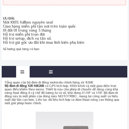
ƯU ĐÃI
Mới 100% fullbox nguyên seal
Giao hàng miễn phí tận nơi trên toàn quốc
01 đổi 01 trong vòng 3 tháng
Hỗ trợ miễn phí trọn đời
Hỗ trợ setup, dịch vụ tần số.
Hỗ trợ giá gốc ưu đãi khi mua linh kiện phụ kiện
Số lượng quà tặng có hạn
Tổng quan của bộ đàm di động motorola chính hãng xir 8268
Bộ đàm di động XiR M8268
có GPS tích hợp, 1000 kênh và một giao diện trực
quan điều khiển theo menu. Thiết bị này cho phép di chuyển dễ dàng cùng khả
năng hoạt động ở cả chế độ tương tự và số, khả dụng ở UHF và VHF. Bộ đàm di
động này là một phần của dòng máy MOTOTRBO , mang lại công suất và hiệu
suất dải tần cao hơn, Liên lạc dữ liệu tích hợp và đàm thoại nâng cao thông qua
một giải pháp hoàn chỉnh.